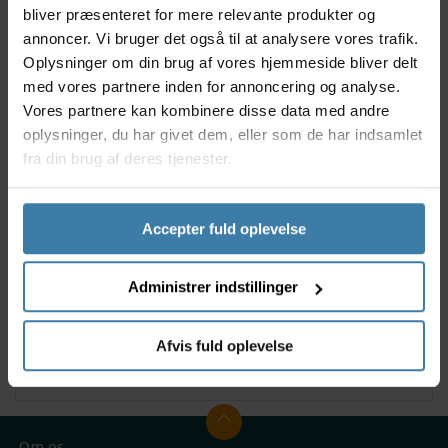
Specifikationer:
bliver præsenteret for mere relevante produkter og
annoncer. Vi bruger det også til at analysere vores trafik.
l størrelse L
Oplysninger om din brug af vores hjemmeside bliver delt
Lille pakkestørrelse
med vores partnere inden for annoncering og analyse.
Letvægt
Vores partnere kan kombinere disse data med andre
Stærk, holdbar stålramme
oplysninger, du har givet dem, eller som de har indsamlet
Høj rygstøtte giver komfort
fra din brug af deres tjenester.
Let at sætte op ved at fastgøre sædet til stellet
Bæretaske til transport medfølger
Stof: 300 x 600D præget polyester
Ramme: Stål
Accepter fuld oplevelse
Vægt: 2,2 kg
Sammensætning af tekstilfibre: 100 % polyester
Administrer indstillinger
Størrelse: 58 x 65 x 104 cm (BxDxH)
Sædehøjde: 45 cm
Maks. belastning: 120 kg
Afvis fuld oplevelse
Pakkestørrelse: 12 x 12 x 40 cm
Om os