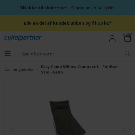
Bliv klar til skoletsart
- Skarpe priser på cykler
Bliv en del af kundeklubben og få 50 kr.*
KURV
Easy Camp Willow Compact L - Foldbar
Campingmøbler
Stol - Grøn