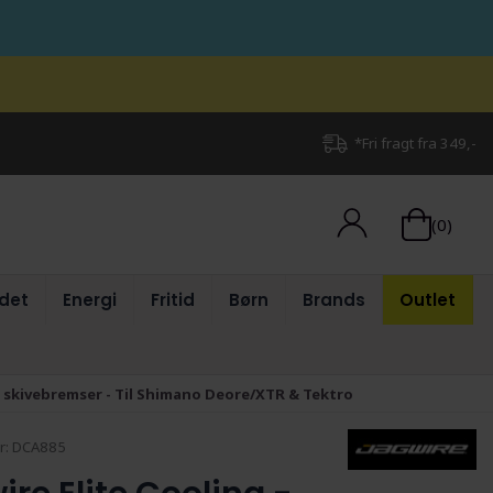
*Fri fragt fra 349,-
(0)
det
Energi
Fritid
Børn
Brands
Outlet
il skivebremser - Til Shimano Deore/XTR & Tektro
r:
DCA885