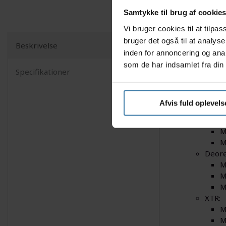
Samtykke til brug af cookie
Vi bruger cookies til at tilp
bruger det også til at analys
Beskrivelse
Disse Jag
inden for annoncering og ana
som de har indsamlet fra din 
Specifikationer
Det foreg
sammensæt
Kompatib
Afvis fuld oplevels
Deore
M
M
Deore
M
M
M
XTR:
M
M