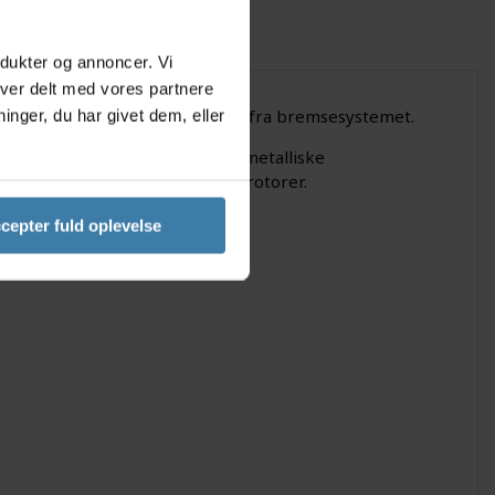
odukter og annoncer. Vi
iver delt med vores partnere
 aluminium, som spreder varmen fra bremsesystemet.
nger, du har givet dem, eller
trækker varmen væk fra den halvmetalliske
koen for bremsesvigt og skæve rotorer.
cepter fuld oplevelse