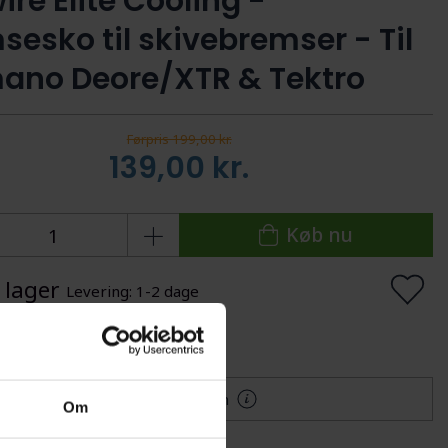
re Elite Cooling -
sesko til skivebremser - Til
ano Deore/XTR & Tektro
Førpris 199,00 kr.
139,00
kr.
Køb nu
 lager
Levering: 1-2 dage
lføj til Ønskeskyen
Mere information
Om