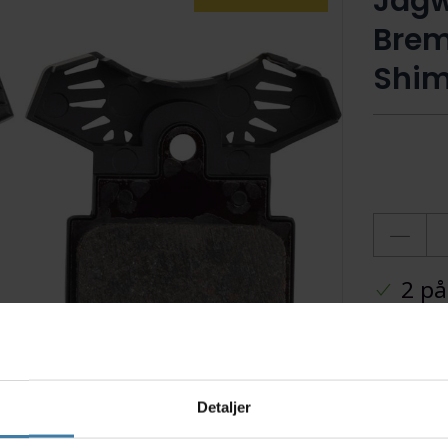
Jagwi
Brem
Shim
2 på
Ti
Detaljer