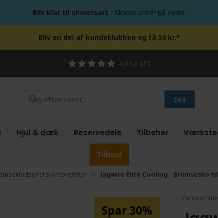
Bliv klar til skoletsart
- Skarpe priser på cykler
Bliv en del af kundeklubben og få 50 kr.*
4,6 ud af 5
Søg
e
Hjul & dæk
Reservedele
Tilbehør
Værkste
Tilbud
emseklodser til skivebremser
Jagwire Elite Cooling - Bremsesko t
Varenumme
Spar 30%