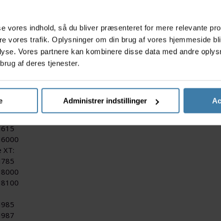
s
asse vores indhold, så du bliver præsenteret for mere relevante pr
ere vores trafik. Oplysninger om din brug af vores hjemmeside bl
wire Elite Cooling bremseklodser har indbyggede kølefinner i
lyse. Vores partnere kan kombinere disse data med andre oplysni
brug af deres tjenester.
år helt praktisk ved, at en grafisk termisk overførselsplade 
ning og rotoren, og ind i kølefinnerne. Dette minimerer risi
el med:
e
Administrer indstillinger
Ac
:
615
6000
 XT:
785
8000
8100
985
987