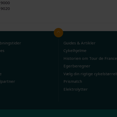
9000
9020
bningstider
Guides & Artikler
ies
Cykelhjelme
Historien om Tour de France
Egerberegner
e
Vælg din rigtige cykelstørrel
lpartner
Prismatch
Elektrolytter