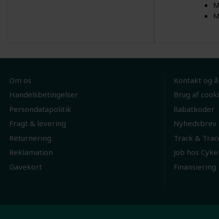
M
M
Om os
Kontakt og å
Handelsbetingelser
Brug af cook
Persondatapolitik
Rabatkoder
Fragt & levering
Nyhedsbrev
Returnering
Track & Trac
Reklamation
Job hos Cyke
Gavekort
Finansiering