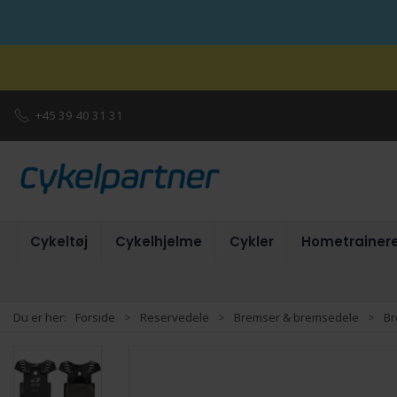
+45 39 40 31 31
Cykeltøj
Cykelhjelme
Cykler
Hometrainer
Du er her:
Forside
Reservedele
Bremser & bremsedele
Br