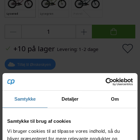
Lyserød
Lysegrøn
Petrol
+10 på lager
Levering: 1-2 dage
Tilføj til Ønskeskyen
Mere information
Samtykke
Detaljer
Om
Beskrivelse
Specifikationer
Samtykke til brug af cookies
Vi bruger cookies til at tilpasse vores indhold, så du
Puky LS Pro 16 er den ideelle 16" børnecykel til børn
bliver præsenteret for mere relevante produkter og