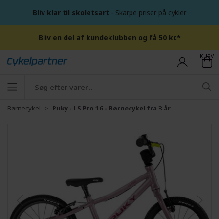
Bliv klar til skoletsart
- Skarpe priser på cykler
Bliv en del af kundeklubben og få 50 kr.*
KURV
Børnecykel
Puky - LS Pro 16 - Børnecykel fra 3 år