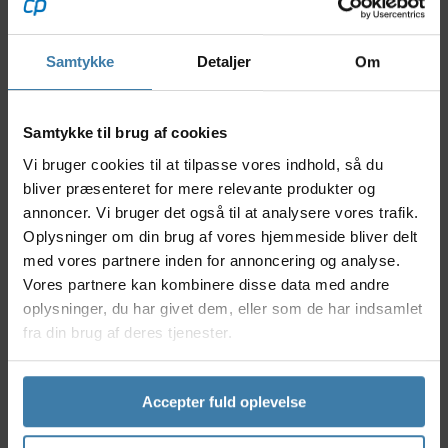
Anvendelse
Bagskifteren er beregnet til landevejscykler og kan
kun anvendes sammen med Shimano STI gearskiftere
Samtykke
Detaljer
Om
eller Shimano gearskiftere for enkeltstart styr.
Specifikationer
Samtykke til brug af cookies
Shimano Ultegra bagskifter mekanisk type RD-
R8000-GS
Vi bruger cookies til at tilpasse vores indhold, så du
Passer til 11 gears kassette
bliver præsenteret for mere relevante produkter og
Modelår 2017
annoncer. Vi bruger det også til at analysere vores trafik.
11 tands pulleyhjul
Oplysninger om din brug af vores hjemmeside bliver delt
Anbefalet kæde: Shimano HG-EV 11 gears type
med vores partnere inden for annoncering og analyse.
Maksimal tand difference på de forreste klinger
Vores partnere kan kombinere disse data med andre
må ikke overstige 16 (Eks. hvis mindste klinge er
oplysninger, du har givet dem, eller som de har indsamlet
på 36 tænder så må den største maksimalt være
fra din brug af deres tjenester.
på 52 tænder
Total kapacitet på maksimum 39 tænder, som er
forskellen på antallet af tænder, når man tager
Accepter fuld oplevelse
det mindste tandhjul foran + det mindste tandhjul
i bag og trækker fra antallet af tænder på det