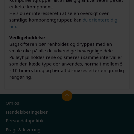
komponentgrupper alt afhængig af kvaliteten på det
enkelte komponent.
Hvis du er interesseret i at se en oversigt over
samtlige komponentgrupper, kan
du orientere dig
her.
Vedligeholdelse
Bagskifteren bør renholdes og dryppes med en
smule olie på alle de udvendige bevægelige dele.
Pulleyhjul holdes rene og smøres i samme intervaller
som den kæde type der anvendes, normalt mellem 5
- 10 timers brug og bør altid smøres efter en grundig
rengøring.
Om os
Handelsbetingelser
Persondatapolitik
Fragt & levering