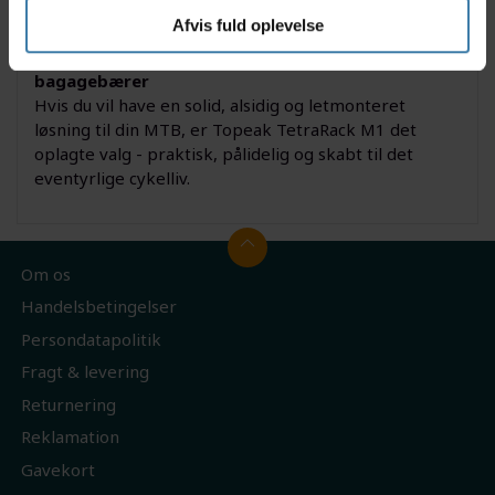
fast, også når du krydser udfordrende terræn.
Afvis fuld oplevelse
Derfor skal du vælge Topeak TetraRack M1 Front
bagagebærer
Hvis du vil have en solid, alsidig og letmonteret
løsning til din MTB, er Topeak TetraRack M1 det
oplagte valg - praktisk, pålidelig og skabt til det
eventyrlige cykelliv.
Om os
Handelsbetingelser
Persondatapolitik
Fragt & levering
Returnering
Reklamation
Gavekort