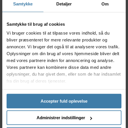
Samtykke
Detaljer
Om
materialer sikrer stabilitet på selv de mest
udfordrende ture.
Nyttige facts
Samtykke til brug af cookies
Quick-mount system for nem og hurtig
Vi bruger cookies til at tilpasse vores indhold, så du
montering
bliver præsenteret for mere relevante produkter og
Passer universelt til de fleste MTB-forgafler
annoncer. Vi bruger det også til at analysere vores trafik.
Stærk og let aluminiumsramme
Oplysninger om din brug af vores hjemmeside bliver delt
Justerbare monteringspunkter for optimal
med vores partnere inden for annoncering og analyse.
tilpasning
Vores partnere kan kombinere disse data med andre
Velegnet til ujævnt terræn og krævende eventyr
oplysninger, du har givet dem, eller som de har indsamlet
fra din brug af deres tjenester.
Anvendelse
Topeak TetraRack M1 er perfekt til mountainbike-
entusiaster, der ønsker at tage ekstra udstyr med på
farten - uanset om det er til daglige pendlingsture
Accepter fuld oplevelse
eller længere bikepacking-eventyr. Den er velegnet
til både begyndere og erfarne ryttere, som sætter
Administrer indstillinger
pris på høj funktionalitet og pålidelighed.
Bagagebæreren holder effektivt udstyret sikkert