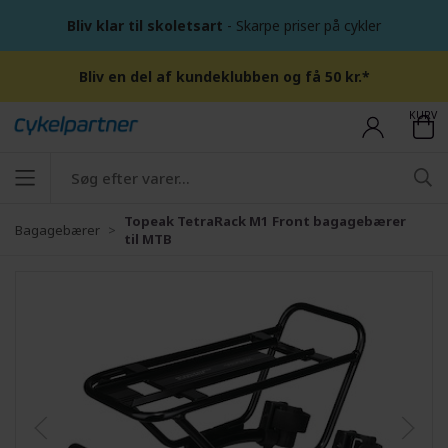
Bliv klar til skoletsart
- Skarpe priser på cykler
Bliv en del af kundeklubben og få 50 kr.*
KURV
Topeak TetraRack M1 Front bagagebærer
Bagagebærer
til MTB