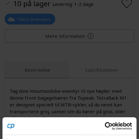
10 på lager
Levering: 1-2 dage
Tilføj til Ønskeskyen
Mere information
Beskrivelse
Specifikationer
Tag dine mountainbike-eventyr til nye højder med
denne front bagagebærer fra Topeak. TetraRack M1
er designet specielt til MTB-cykler, så du nemt kan
transportere grej, uanset om du kører på grus, stier
eller skovveje. Den innovative quick-mount system
gør det hurtigt at montere og afmontere
bagagebæreren, hvilket gør den ideel til ryttere, der
ønsker fleksibilitet. Holdbart design og stærke