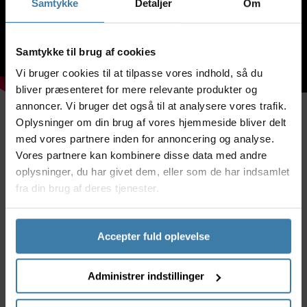
Samtykke
Detaljer
Om
Samtykke til brug af cookies
Vi bruger cookies til at tilpasse vores indhold, så du
bliver præsenteret for mere relevante produkter og
annoncer. Vi bruger det også til at analysere vores trafik.
Oplysninger om din brug af vores hjemmeside bliver delt
Beskrivelse
Specifikationer
Dokumenter
med vores partnere inden for annoncering og analyse.
Vores partnere kan kombinere disse data med andre
oplysninger, du har givet dem, eller som de har indsamlet
Denne Deluxe arbejdsstand placeres på gulvet og er
fra din brug af deres tjenester.
en sammenklappelig model som er med
stålpulverbelagt rør.
Klampen som holder cyklen eller andet er af typen
Accepter fuld oplevelse
Micro Adjust model 100-5D som kan drejes i 360
grader således, at perfekt arbejdsposition kan
Administrer indstillinger
indstilles.
Klampen er 7 cm bred og basen er 67x71 cm. Se