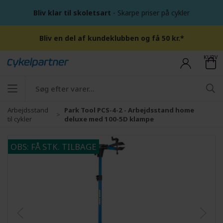
Bliv klar til skoletsart
- Skarpe priser på cykler
Bliv en del af kundeklubben og få 50 kr.*
KURV
Arbejdsstand
Park Tool PCS-4-2 - Arbejdsstand home
til cykler
deluxe med 100-5D klampe
OBS: FÅ STK. TILBAGE