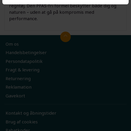
regntøj. Den PFAS-fri formel beskytter både dig og
naturen – uden at gå på kompromis med
performance.
Om os
Handelsbetingelser
Persondatapolitik
Fragt & levering
Returnering
Reklamation
Gavekort
Kontakt og åbningstider
Brug af cookies
Rabatkoder