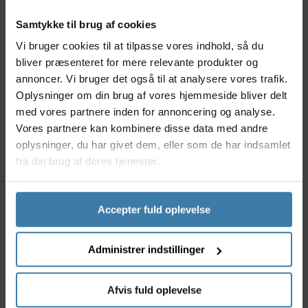
PFAS-fri DWR-coating – skånsom mod miljøet
Beskytter mod regn, sne og snavs
Samtykke til brug af cookies
Nem spray-on anvendelse efter vask
Vi bruger cookies til at tilpasse vores indhold, så du
Op til 1,5 måneds beskyttelse ved normal brug
bliver præsenteret for mere relevante produkter og
Genlukkelig flaske – praktisk og økonomisk
annoncer. Vi bruger det også til at analysere vores trafik.
Anvendelse
Oplysninger om din brug af vores hjemmeside bliver delt
med vores partnere inden for annoncering og analyse.
AGU DWR Spray-On er udviklet til dig, der bruger
Vores partnere kan kombinere disse data med andre
regntøj aktivt – hvad enten det er til daglig transport,
oplysninger, du har givet dem, eller som de har indsamlet
cykling eller udendørsaktiviteter i al slags vejr. Efter
fra din brug af deres tjenester.
vask, hvor sæbe og snavs kan have nedbrudt den
oprindelige imprægnering, giver sprayen dit regntøj
nyt liv og bevarer dets funktionalitet. Følg blot
vaskeanvisningerne, lad tøjet tørre helt, og påfør
Accepter fuld oplevelse
sprayen jævnt for optimal effekt.
Derfor skal du vælge AGU DWR Spray-On
Administrer indstillinger
imprægningsspray
Med AGU DWR Spray-On får du en enkel og
Afvis fuld oplevelse
bæredygtig løsning til at forlænge levetiden på dit