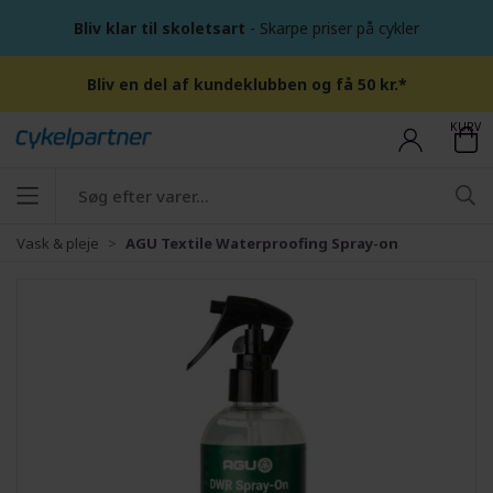
Bliv klar til skoletsart
- Skarpe priser på cykler
Bliv en del af kundeklubben og få 50 kr.*
KURV
Vask & pleje
AGU Textile Waterproofing Spray-on