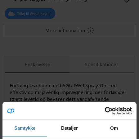
Tilføj til Ønskeskyen
Mere information
Beskrivelse
Specifikationer
Forlæng levetiden med AGU DWR Spray-On – en
effektiv og miljøvenlig imprægnering, der forlænger
tøjets levetid og bevarer dets vandafvisende
egenskaber. Sprayen er PFAS-fri og nem at påføre
efter vask, så du hurtigt kan genskabe den vigtige
dråbeeffekt, hvor regn og snavs preller af overfladen.
Samtykke
Detaljer
Om
Nyttige facts