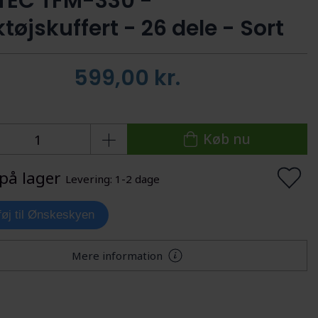
EC TFM-330 -
øjskuffert - 26 dele - Sort
599,00
kr.
Køb nu
på lager
Levering: 1-2 dage
lføj til Ønskeskyen
Mere information