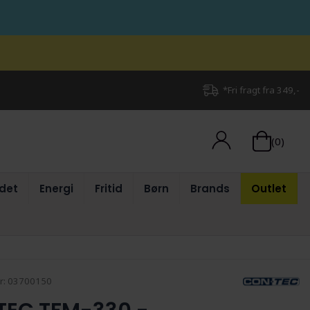
*Fri fragt fra 349,-
(0)
det
Energi
Fritid
Børn
Brands
Outlet
r:
03700150