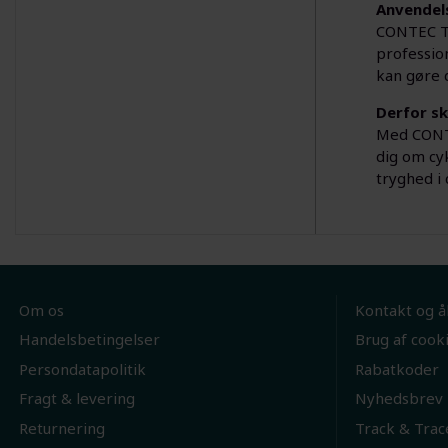
Anvendel
CONTEC TF
profession
kan gøre 
Derfor s
Med CONTE
dig om cyk
tryghed i 
Om os
Kontakt og å
Handelsbetingelser
Brug af cook
Persondatapolitik
Rabatkoder
Fragt & levering
Nyhedsbrev
Returnering
Track & Trac