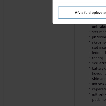
4 skruebi
1 l-nøgle t
1 sekskan
Afvis fuld oplevels
1 krumtap
1 sæt med
1 unbrak
1 sæt med
1 justerb
1 skruenø
1 sæt ins
1 leddelt
1 tandhju
1 skruetr
1 Lufttryk
1 hovedn
1 Shimano
1 udtrække
1 reparat
1 udtrækk
1 pedalnø