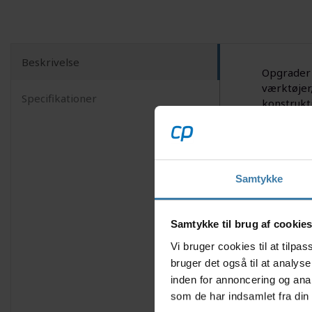
Beskrivelse
Opgrader 
værktøjer
Specifikationer
konstrukti
sorte kuff
Nyttige f
Indeh
Samtykke
Lever
Speci
Tilpa
Samtykke til brug af cookie
Nemt 
Vi bruger cookies til at tilp
Indeholde
bruger det også til at analys
inden for annoncering og ana
1 spændin
som de har indsamlet fra din 
3 stiknøg