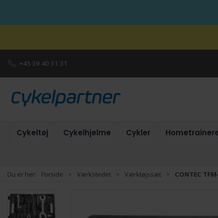
+45 39 40 31 31
Cykeltøj
Cykelhjelme
Cykler
Hometrainer
Du er her:
Forside
Værkstedet
Værktøjssæt
CONTEC TFM-3