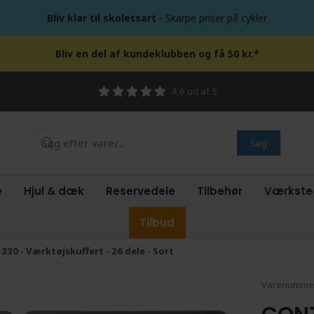
Bliv klar til skoletsart
- Skarpe priser på cykler
Bliv en del af kundeklubben og få 50 kr.*
4,6 ud af 5
Søg
e
Hjul & dæk
Reservedele
Tilbehør
Værkste
Tilbud
30 - Værktøjskuffert - 26 dele - Sort
Varenumme