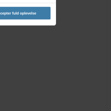
0 mm
cepter fuld oplevelse