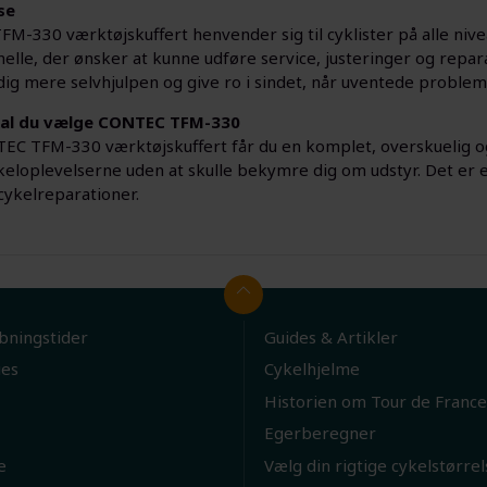
se
M-330 værktøjskuffert henvender sig til cyklister på alle nive
elle, der ønsker at kunne udføre service, justeringer og repar
dig mere selvhjulpen og give ro i sindet, når uventede problem
kal du vælge CONTEC TFM-330
C TFM-330 værktøjskuffert får du en komplet, overskuelig og
eloplevelserne uden at skulle bekymre dig om udstyr. Det er et 
cykelreparationer.
bningstider
Guides & Artikler
ies
Cykelhjelme
Historien om Tour de France
Egerberegner
e
Vælg din rigtige cykelstørrel