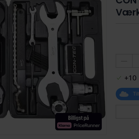
CONT
Værkt
+10 
Ti