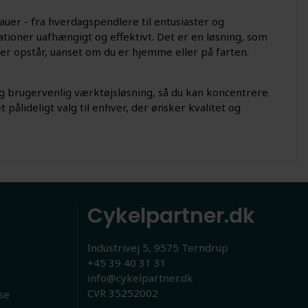
auer - fra hverdagspendlere til entusiaster og
ationer uafhængigt og effektivt. Det er en løsning, som
er opstår, uanset om du er hjemme eller på farten.
 brugervenlig værktøjsløsning, så du kan koncentrere
pålideligt valg til enhver, der ønsker kvalitet og
Cykelpartner.dk
Industrivej 5, 9575 Terndrup
+45 39 40 31 31
info@cykelpartner.dk
CVR 35252002
se