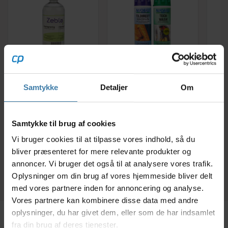
Zebla
Nikwax Twinpack
Imprægneringsvask
Tech Wash/TX-Direct -
Sp
Samtykke
Detaljer
Om
500 ml
Vask og imprænering
til vandtæt
109,00
kr.
139,00
kr.
beklædning - 2 x 300
Samtykke til brug af cookies
Vi bruger cookies til at tilpasse vores indhold, så du
+10 på lager
+10 på lager
bliver præsenteret for mere relevante produkter og
annoncer. Vi bruger det også til at analysere vores trafik.
Oplysninger om din brug af vores hjemmeside bliver delt
med vores partnere inden for annoncering og analyse.
Vores partnere kan kombinere disse data med andre
oplysninger, du har givet dem, eller som de har indsamlet
fra din brug af deres tjenester.