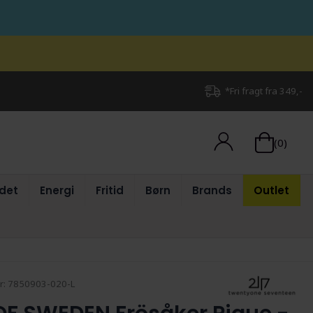
*Fri fragt fra 349,-
(0)
det
Energi
Fritid
Børn
Brands
Outlet
r:
7850903-020-L