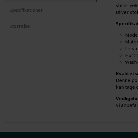
stil er ve
Specifikationer
Bliver sto
Specifika
Størrelse
Model
Mater
Letv
Hurti
Wash
Kvalitets
Denne polo
kan tage 
Vedligeho
Vi anbefa