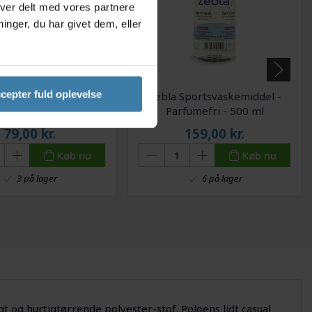
iver delt med vores partnere
nger, du har givet dem, eller
cepter fuld oplevelse
dvaskemiddel 500 ml
Zebla Sportsvaskemiddel -
Parfumefri - 500 ml
79,00
kr.
159,00
kr.
Køb nu
Køb nu
3 på lager
6 på lager
t og hurtigtørrende polyester-stof. Poloens lidt casual