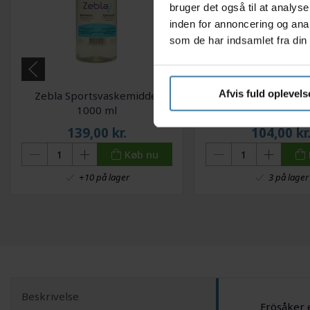
bruger det også til at analys
inden for annoncering og ana
som de har indsamlet fra din 
Afvis fuld oplevels
Zebla Sportsvaskemiddel
Nikwax TX-Direct S
1000 ml
Imprænerings spray t
- 300 ml
139,00
kr.
104,00
kr
Køb nu
+10 på lager
3 på lager
Beskrivelse
Frösåker e