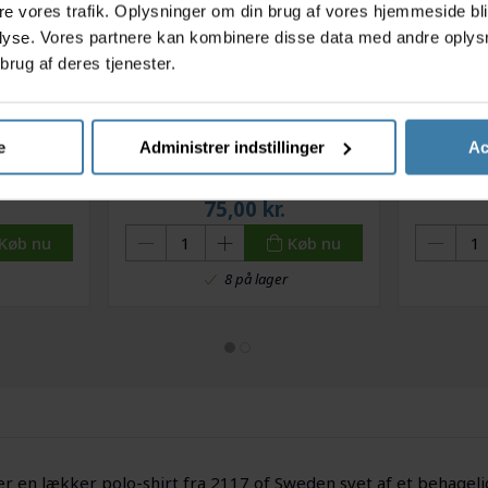
ere vores trafik. Oplysninger om din brug af vores hjemmeside bl
lyse. Vores partnere kan kombinere disse data med andre oplysni
brug af deres tjenester.
e
Administrer indstillinger
Ac
pray-On -
Zebla Sportsvaskemiddel 500
Zebla Ul
il tekstil
ml
.
75,00
kr.
Køb nu
Køb nu
8 på lager
r en lækker polo-shirt fra 2117 of Sweden syet af et behagelig