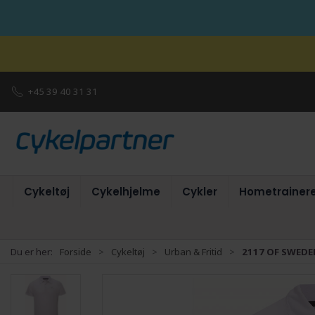
+45 39 40 31 31
Cykeltøj
Cykelhjelme
Cykler
Hometrainer
Du er her:
Forside
Cykeltøj
Urban & Fritid
2117 OF SWEDEN