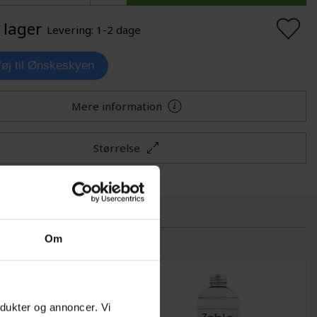
 lager
Levering: 1-2 dage
lføj til Ønskeskyen
Mere information
Størrelse
Om
odukter og annoncer. Vi