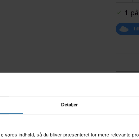
1 på
Ti
Relaterede varer
Detaljer
s
asse vores indhold, så du bliver præsenteret for mere relevante pr