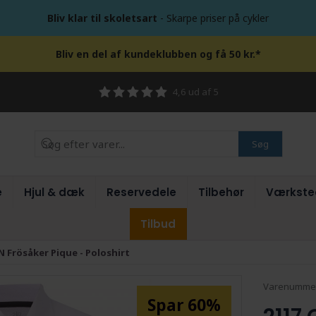
Bliv klar til skoletsart
- Skarpe priser på cykler
Bliv en del af kundeklubben og få 50 kr.*
4,6 ud af 5
Søg
e
Hjul & dæk
Reservedele
Tilbehør
Værkste
Tilbud
 Frösåker Pique - Poloshirt
Varenumme
Spar 60%