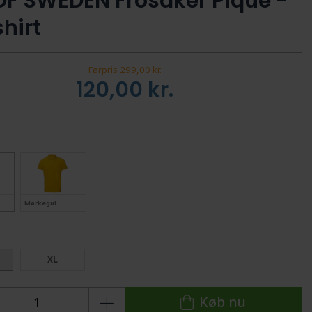
 OF SWEDEN Frösåker Pique -
hirt
Førpris 299,00 kr.
120,00
kr.
Mørkegul
:
XL
Køb nu