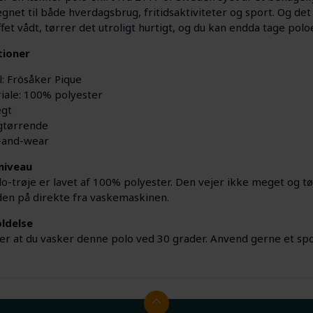
legnet til både hverdagsbrug, fritidsaktiviteter og sport. Og d
ffet vådt, tørrer det utroligt hurtigt, og du kan endda tage p
tioner
: Frösåker Pique
iale: 100% polyester
ægt
gtørrende
-and-wear
niveau
-trøje er lavet af 100% polyester. Den vejer ikke meget og tørr
den på direkte fra vaskemaskinen.
ldelse
ler at du vasker denne polo ved 30 grader. Anvend gerne et s