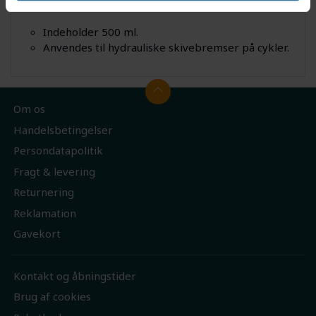
Specifikationer
Indeholder 500 ml.
Anvendes til hydrauliske skivebremser på cykler.
Om os
Handelsbetingelser
Persondatapolitik
Fragt & levering
Returnering
Reklamation
Gavekort
Kontakt og åbningstider
Brug af cookies