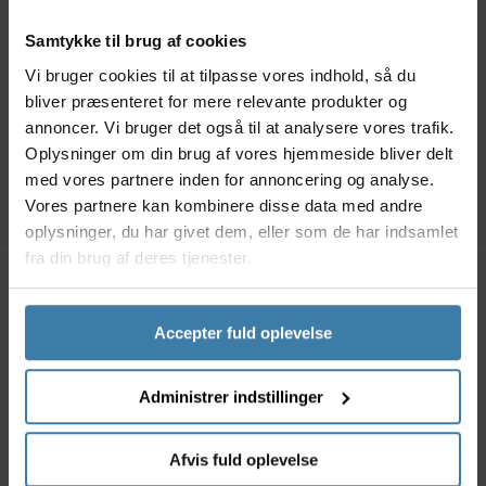
Morgan Blue 1000 ml.
nøgler - Med håndtag
Samtykke til brug af cookies
119,00
kr.
1.049,00
kr.
Vi bruger cookies til at tilpasse vores indhold, så du
bliver præsenteret for mere relevante produkter og
+10 på lager
Forventet leveringstid: 8
annoncer. Vi bruger det også til at analysere vores trafik.
dage
Oplysninger om din brug af vores hjemmeside bliver delt
med vores partnere inden for annoncering og analyse.
Vores partnere kan kombinere disse data med andre
oplysninger, du har givet dem, eller som de har indsamlet
fra din brug af deres tjenester.
Beskrivelse
Specifikationer
Accepter fuld oplevelse
Det er vigtig at bruge den korrekte olie til
Administrer indstillinger
hydrauliske skivebremser og denne her olie er
mineralsk og er den originale til brug sammen med
hydrauliske skivebremser produceret af Shimano.
Afvis fuld oplevelse