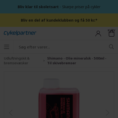
Bliv klar til skoletsart
- Skarpe priser på cykler
Bliv en del af kundeklubben og få 50 kr.*
KURV
Udluftningskit &
Shimano - Olie mineralsk - 500ml -
bremsevæsker
Til skivebremser