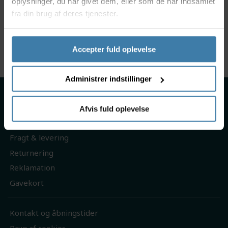
oplysninger, du har givet dem, eller som de har indsamlet
hverken fælgen eller gummi fra dækket bliver
fra din brug af deres tjenester.
nedbrudt.
TLR væsken kan anvendes til både racercykler,
gravelbikes og MTB.
Accepter fuld oplevelse
Administrer indstillinger
Om os
Handelsbetingelser
Afvis fuld oplevelse
Persondatapolitik
Fragt & levering
Returnering
Reklamation
Gavekort
Kontakt og åbningstider
Brug af cookies