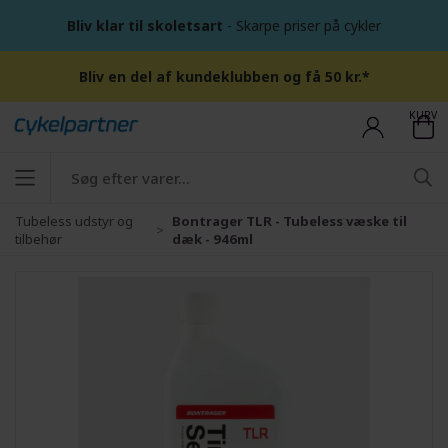
Bliv klar til skoletsart
- Skarpe priser på cykler
Bliv en del af kundeklubben og få 50 kr.*
KURV
Tubeless udstyr og
Bontrager TLR - Tubeless væske til
tilbehør
dæk - 946ml