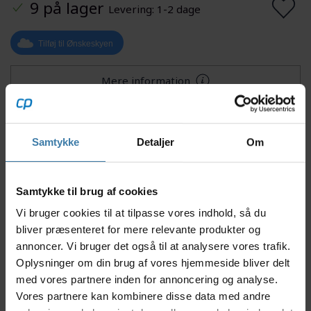
9 på lager
Levering: 1-2 dage
Tilføj til Ønskeskyen
Mere information
Samtykke
Detaljer
Om
Beskrivelse
Specifikationer
Samtykke til brug af cookies
Bontrager TLR Tubeless væske en effektiv løsning til
Vi bruger cookies til at tilpasse vores indhold, så du
at forsegle slangeløse dæk, hvilket giver dig mulighed
bliver præsenteret for mere relevante produkter og
for at køre med lavere dæktryk for bedre vejgreb og
annoncer. Vi bruger det også til at analysere vores trafik.
komfort. Denne forseglingsvæske er udviklet på en
Oplysninger om din brug af vores hjemmeside bliver delt
ny formular, som tætner hurtigere og holder længere
end tidligere.
med vores partnere inden for annoncering og analyse.
Vores partnere kan kombinere disse data med andre
Tubelessvæsken er produceret uden ammoniak, så