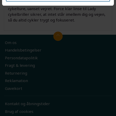
Med denne linse får du komfort og sikkerhed på dine
cykelture, uanset vejret. Force klar linse til Lady
cykelbriller sikrer, at intet står imellem dig og vejen,
så du altid cykler trygt og fokuseret.
Om os
Handelsbetingelser
Persondatapolitik
Fragt & levering
Returnering
Reklamation
Gavekort
Kontakt og åbningstider
Brug af cookies