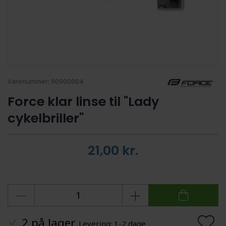
Varenummer:
90900004
Force klar linse til "Lady
cykelbriller"
21,00
kr.
2 på lager
Levering: 1-2 dage