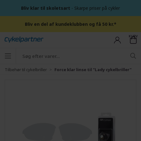
Bliv klar til skoletsart
- Skarpe priser på cykler
Bliv en del af kundeklubben og få 50 kr.*
KURV
Tilbehør til cykelbriller
Force klar linse til "Lady cykelbriller"