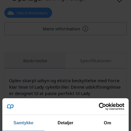
Tilføj til Ønskeskyen
Mere information
Beskrivelse
Specifikationer
Oplev skarpt udsyn og ekstra beskyttelse med Force
klar linse til Lady cykelbriller. Denne udskiftningslinse
er designet til at passe perfekt til Lady
cykelbrillemodellen, hvilket gør det nemt at tilpasse
dine solbriller efter vejr og lysforhold. Med en klar
linse får du optimal synlighed på overskyede dage
eller under forhold med svagt lys, og beskytter
Samtykke
Detaljer
Om
samtidig øjnene mod vind, støv og insekter under