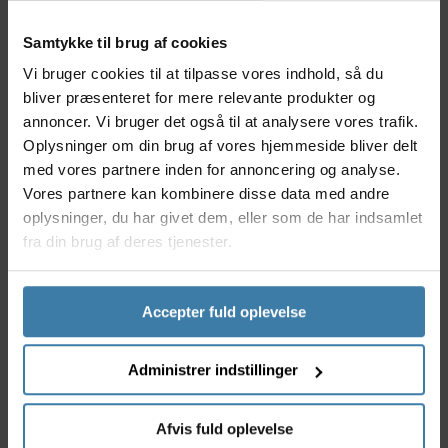
cykelturen.
Nyttige facts
Samtykke til brug af cookies
Vi bruger cookies til at tilpasse vores indhold, så du
Klar linse - ideel til dårligt lys og overskyede
forhold
bliver præsenteret for mere relevante produkter og
Specifikt designet til Lady cykelbriller
annoncer. Vi bruger det også til at analysere vores trafik.
Beskytter øjnene mod vind, støv og insekter
Oplysninger om din brug af vores hjemmeside bliver delt
Let at udskifte uden brug af værktøj
med vores partnere inden for annoncering og analyse.
Robust materiale for lang holdbarhed
Vores partnere kan kombinere disse data med andre
oplysninger, du har givet dem, eller som de har indsamlet
Anvendelse
fra din brug af deres tjenester.
Force klar linse til Lady cykelbriller er perfekt til dig,
der cykler i skiftende vejr, hvor behovet for
maksimalt lysindtag er vigtigt - for eksempel tidlige
morgener, aftenture eller gråvejrsdage. Linsen er
Accepter fuld oplevelse
lavet til damer, der sætter pris på funktionelt udstyr,
som både beskytter og giver frihed til at performe
Administrer indstillinger
under alle forhold.
Derfor skal du vælge Force klar linse til Lady
Afvis fuld oplevelse
cykelbriller