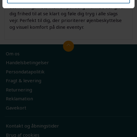
udskiftningslinse, men en pålidelig makker, der giver
dig frihed til at se klart og føle dig tryg i alle slags
vejr. Perfekt til dig, der prioriterer øjenbeskyttelse
og visuel komfort på dine eventyr.
Om os
Handelsbetingelser
Persondatapolitik
Fragt & levering
Returnering
Reklamation
Gavekort
Kontakt og åbningstider
Brug af cookies