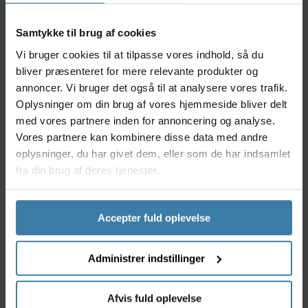
Nyttige facts
100% UV-beskyttelse for sikre eventyr
Samtykke til brug af cookies
Fremstillet i slagfast polycarbonat for
Vi bruger cookies til at tilpasse vores indhold, så du
holdbarhed
bliver præsenteret for mere relevante produkter og
Optimal klarhed i dårlige lysforhold
annoncer. Vi bruger det også til at analysere vores trafik.
Nem og hurtig udskiftning på eksisterende stel
Oplysninger om din brug af vores hjemmeside bliver delt
Anti-rids behandling for længere levetid
med vores partnere inden for annoncering og analyse.
Anvendelse
Vores partnere kan kombinere disse data med andre
Linsen er udviklet til cyklister og outdoor-entusiaster,
oplysninger, du har givet dem, eller som de har indsamlet
der har brug for et klart udsyn, fx på overskyede
fra din brug af deres tjenester.
dage, i tusmørke eller skovmiljøer. Den er ideel til
både mountainbike, landevejscykling eller
vandreture, hvor du ønsker maksimal synsskarphed
Accepter fuld oplevelse
og beskyttelse uden at gå på kompromis med
komforten. Både begyndere og erfarne brugere vil
sætte pris på den lette udskiftning og den høje
Administrer indstillinger
funktionalitet.
Derfor skal du vælge Bliz Breeze Linse - Klar
Afvis fuld oplevelse
Med Bliz Breeze Linse - Klar får du ikke bare en