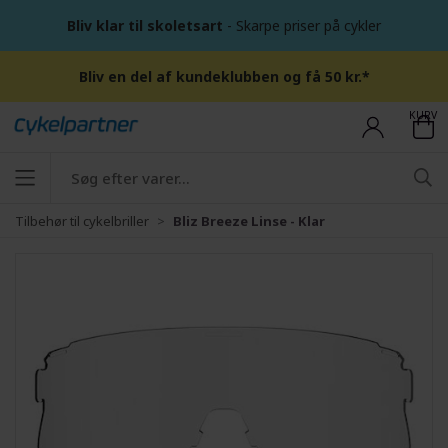
Bliv klar til skoletsart
- Skarpe priser på cykler
Bliv en del af kundeklubben og få 50 kr.*
KURV
Tilbehør til cykelbriller
Bliz Breeze Linse - Klar