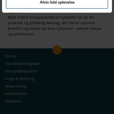
Afvis fuld oplevelse
Derfor skal du vælge FORCE Drejespænde til
Cykelsko
Med FORCE Drejespænde til Cykelsko får du en
praktisk og pålidelig løsning, der sikrer optimal
komfort og støtte på dine cykelture - uanset niveau
og ambitioner.
Om os
Handelsbetingelser
Persondatapolitik
Fragt & levering
Returnering
Reklamation
Gavekort