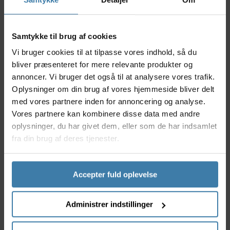
uanset om du cykler landevej eller mountainbike.
Nyttige facts
Samtykke til brug af cookies
Nem og hurtig betjening med praktisk
Vi bruger cookies til at tilpasse vores indhold, så du
drejemekanisme
bliver præsenteret for mere relevante produkter og
Præcis justering for optimal pasform og komfort
annoncer. Vi bruger det også til at analysere vores trafik.
Designet til eftermontering på de fleste cykelsko
Oplysninger om din brug af vores hjemmeside bliver delt
Solid konstruktion af slidstærke materialer
Bidrager til forbedret fodstøtte under cykling
med vores partnere inden for annoncering og analyse.
Vores partnere kan kombinere disse data med andre
Anvendelse
oplysninger, du har givet dem, eller som de har indsamlet
FORCE Drejespænde til Cykelsko er ideel til både
fra din brug af deres tjenester.
motionsryttere og dedikerede cyklister, der ønsker
et pålideligt og letanvendeligt spænde til deres
cykelsko. Uanset om du foretrækker landevej eller
Accepter fuld oplevelse
mountainbike, giver dette spænde dig mulighed for
hurtigt at tilpasse skoene, hvilket reducerer risikoen
for ubehag og blærer. Den simple montering gør det
Administrer indstillinger
til et oplagt valg, hvis dine gamle spænder skal
udskiftes eller opgraderes.