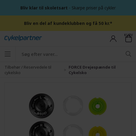
Bliv klar til skoletsart
- Skarpe priser på cykler
Bliv en del af kundeklubben og få 50 kr.*
KURV
Tilbehør / Reservedele til
FORCE Drejespænde til
cykelsko
Cykelsko