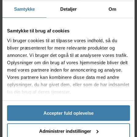
aluminium, sikrer det vedvarende ydeevne, mens
Samtykke
Detaljer
Om
forseglingen effektivt holder snavs og vand ude. Med
et smart zero-stack design, får du både styrket
kontrol og et rent udtryk på din cykel.
Samtykke til brug af cookies
Nyttige facts
Vi bruger cookies til at tilpasse vores indhold, så du
Zero Stack (ZS) design for lavt profil og flot
bliver præsenteret for mere relevante produkter og
integration i stellet
annoncer. Vi bruger det også til at analysere vores trafik.
Passer til overdelsdiameter 28.6 mm og underdel
Oplysninger om din brug af vores hjemmeside bliver delt
40 mm (ZS56/28.6-ZS56/40)
med vores partnere inden for annoncering og analyse.
Designet specielt til e-cykler og mountainbikes
Vores partnere kan kombinere disse data med andre
Let og slidstærk aluminiumskonstruktion
oplysninger, du har givet dem, eller som de har indsamlet
Effektiv forsegling mod snavs og fugt
fra din brug af deres tjenester.
Anvendelse
Dette headset er ideelt til cyklister, der bruger e-
cykler eller mountainbikes i skov, på stier eller til
Accepter fuld oplevelse
krævende daglig brug. Syncros ZS56/28.6 - ZS56/40
eRide Headset gør styringen skarp og pålidelig,
hvilket skaber tryghed og komfort – især når
Administrer indstillinger