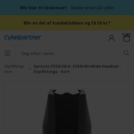
Bliv klar til skoletsart
- Skarpe priser på cykler
Bliv en del af kundeklubben og få 50 kr.*
KURV
Styrfittings
Syncros ZS56/28.6 -ZS56/40 eRide Headset -
m.m.
Styrfittings - Sort