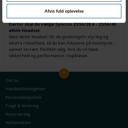
terrænet bliver ujævnt. Passer til både erfarne og
nystartede ryttere, der ønsker at opgradere cyklens
Afvis fuld oplevelse
ydeevne og pålidelighed.
Derfor skal du vælge Syncros ZS56/28.6 - ZS56/40
eRide Headset
Med dette headset får du gnidningsfri styring og
ekstra robusthed, så du kan fokusere på eventyret -
uanset terræn. Perfekt valg, hvis du vil have
sikkerhed og performance i topklasse.
Om os
Handelsbetingelser
Persondatapolitik
Fragt & levering
Returnering
Reklamation