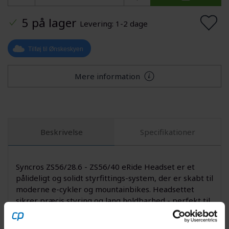
5 på lager
Levering: 1-2 dage
Tilføj til Ønskeskyen
Mere information
Beskrivelse
Specifikationer
Syncros ZS56/28.6 - ZS56/40 eRide Headset er et
pålideligt og solidt styrfittings-system, der er skabt til
moderne e-cykler og mountainbikes. Headsettet
sikrer præcis styring og lang holdbarhed - perfekt til
dig, der ønsker et problemfrit setup til krævende
stier eller daglige ture. Designet i let, men robust