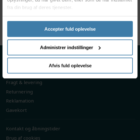
FSA lukket leje
fra din brug af deres tjenester.
Trek MTB integrerede styrfittings 1 1/8"
Mål: 41 x 30,2 x 6,5mm
Materiale: Stål
Accepter fuld oplevelse
Administrer indstillinger
Om os
Handelsbetingelser
Afvis fuld oplevelse
Persondatapolitik
Fragt & levering
Returnering
Reklamation
Gavekort
Kontakt og åbningstider
Brug af cookies