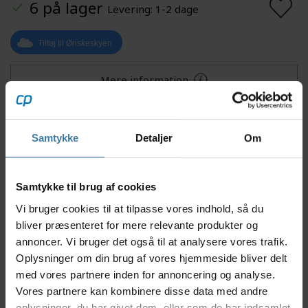
6 på lager
Levering: 1-2 dage
Tilføj til Ønskeskyen
Mere information
Samtykke
Detaljer
Om
Beskrivelse
Specifikationer
Samtykke til brug af cookies
Dette leje er kompatibel med de fleste Trek
Vi bruger cookies til at tilpasse vores indhold, så du
mountainbike integrerede styrfittings systemer. Lejet
bliver præsenteret for mere relevante produkter og
er forseglet for længere holdbarhed. Lejet er også
annoncer. Vi bruger det også til at analysere vores trafik.
kompatibel med Knock Block headset.
Oplysninger om din brug af vores hjemmeside bliver delt
Fakta
med vores partnere inden for annoncering og analyse.
Vores partnere kan kombinere disse data med andre
oplysninger, du har givet dem, eller som de har indsamlet