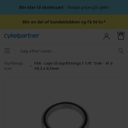
Bliv klar til skoletsart
- Skarpe priser på cykler
Bliv en del af kundeklubben og få 50 kr.*
KURV
Styrfittings
FSA - Leje til styrfittings 1 1/8" Trek - 41 x
m.m.
30,2 x 6,5mm