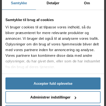
Samtykke
Detaljer
Om
eller nyder mountainbike-eventyr, er disse barends
en pålidelig og ergonomisk løsning, der understøtter
både dine hænder og køreoplevelse.
Samtykke til brug af cookies
Nyttige facts
Vi bruger cookies til at tilpasse vores indhold, så du
Letvægtsdesign for minimal vægtpåvirkning
bliver præsenteret for mere relevante produkter og
Ergonomisk form, der forbedrer komforten på
annoncer. Vi bruger det også til at analysere vores trafik.
lange ture
Oplysninger om din brug af vores hjemmeside bliver delt
Robust konstruktion for lang holdbarhed
med vores partnere inden for annoncering og analyse.
Let at montere på de fleste standardstyr
Vores partnere kan kombinere disse data med andre
Forbedrer muligheden for variation i
oplysninger, du har givet dem, eller som de har indsamlet
håndpositionen
fra din brug af deres tjenester.
Anvendelse
XLC Comp Barends er ideelle til både mountainbike-
og bycykler, hvor du ønsker ekstra støtte og komfort.
Accepter fuld oplevelse
De passer til alle, der cykler længere distancer eller
har brug for hyppig variation i grebet for at mindske
Administrer indstillinger
træthed i hænder og arme. Deres funktionelle design
gør dem særligt velegnede til både entusiastiske