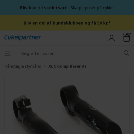
Bliv klar til skoletsart
- Skarpe priser på cykler
Bliv en del af kundeklubben og få 50 kr.*
KURV
Håndtag & styrbånd
XLC Comp Barends