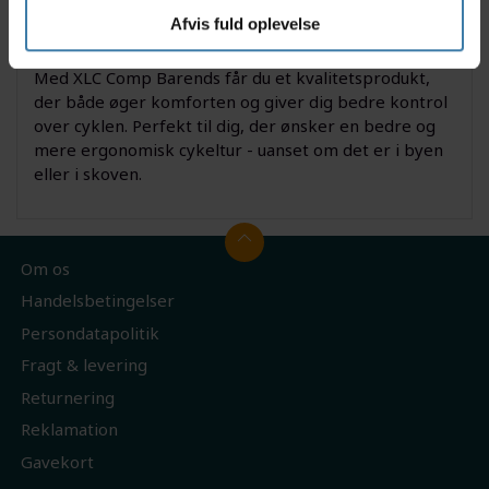
MTB-cyklister og daglige pendlere.
Afvis fuld oplevelse
Derfor skal du vælge XLC Comp Barends
Med XLC Comp Barends får du et kvalitetsprodukt,
der både øger komforten og giver dig bedre kontrol
over cyklen. Perfekt til dig, der ønsker en bedre og
mere ergonomisk cykeltur - uanset om det er i byen
eller i skoven.
Om os
Handelsbetingelser
Persondatapolitik
Fragt & levering
Returnering
Reklamation
Gavekort