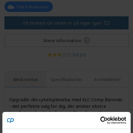
Tilføj til Ønskeskyen
Få besked når varen er på lager igen
Mere information
3.0
(1)
Beskrivelse
Specifikationer
Anmeldelser
Opgradér din cykeloplevelse med XLC Comp Barends
- det perfekte valg for dig, der ønsker ekstra
komfort og kontrol på styret. Disse barends er
designet i et let, slidstærkt materiale, som giver et
solidt greb og lader dig variere håndpositionen på
dine længere ture. Uanset om du pendler til arbejde