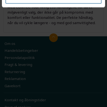
Derfor skal du vælge CONTEC Tour Wing Eco
Med CONTEC Tour Wing Eco håndtagene får du et
miljøvenligt valg, der ikke går på kompromis med
komfort eller funktionalitet. De perfekte håndtag,
når du vil cykle længere - og med god samvittighed.
Om os
Handelsbetingelser
Persondatapolitik
Fragt & levering
Returnering
Reklamation
Gavekort
Kontakt og åbningstider
Brug af cookies