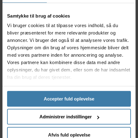
omtanke for bæredygtighed. Perfekt til daglig
pendling eller længere cykelture.
Samtykke til brug af cookies
Nyttige facts
Vi bruger cookies til at tilpasse vores indhold, så du
bliver præsenteret for mere relevante produkter og
Ergonomisk form for øget komfort og støtte
annoncer. Vi bruger det også til at analysere vores trafik.
Bæredygtigt design og materialevalg
Oplysninger om din brug af vores hjemmeside bliver delt
Skridsikre overflader for et sikkert greb
med vores partnere inden for annoncering og analyse.
Let at montere på de fleste styr
Vores partnere kan kombinere disse data med andre
Velegnet til både by-, trekking- og touringcykler
oplysninger, du har givet dem, eller som de har indsamlet
Anvendelse
fra din brug af deres tjenester.
CONTEC Tour Wing Eco håndtagene er til dig, der
værdsætter en komfortabel og sikker cykeloplevelse
- uanset om du cykler i byen, på landeveje eller tager
Accepter fuld oplevelse
på længere eventyr. De ergonomiske håndtag
tilpasser sig naturligt hånden, hvilket gør dem
perfekte til både nybegyndere og erfarne cyklister,
Administrer indstillinger
som ønsker at skåne hænder og håndled under hele
turen.
Afvis fuld oplevelse