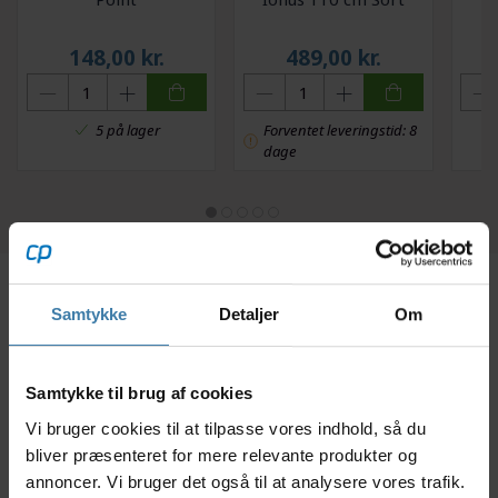
148,00
kr.
489,00
kr.
5 på lager
Forventet leveringstid: 8
dage
Samtykke
Detaljer
Om
Beskrivelse
Specifikationer
Du får her et solidt støtteben fra Hebie, der passer
Samtykke til brug af cookies
glimrende til cykler i størrelsen 26" til og med 28".
Vi bruger cookies til at tilpasse vores indhold, så du
Støttefodens længde er justerbar, så du kan tilpasse
bliver præsenteret for mere relevante produkter og
den til dine forhold. Derned kan du få den støtte og
annoncer. Vi bruger det også til at analysere vores trafik.
komfort, din cykel fortjener ved henstilling.