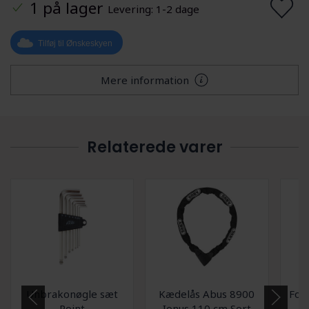
1 på lager
Levering: 1-2 dage
Tilføj til Ønskeskyen
Mere information
Relaterede varer
Unbrakonøgle sæt
Kædelås Abus 8900
Fod
Point
Ionus 110 cm Sort