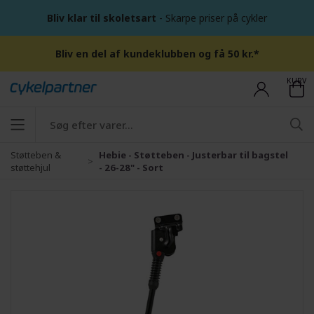
Bliv klar til skoletsart
- Skarpe priser på cykler
Bliv en del af kundeklubben og få 50 kr.*
KURV
Støtteben &
Hebie - Støtteben - Justerbar til bagstel
støttehjul
- 26-28" - Sort