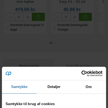
mm kæbe
Easy Fit - 50 ml
Cyk
419,00
kr.
45,00
kr.
Forventet leveringstid: 8
Forventet leveringstid:
dage
14 dage
Beskrivelse
Specifikationer
Med et skruetrækkersæt fra Wera er du sikret
Samtykke
Detaljer
Om
kvalitet og godt håndværk. Du kan være sikker på at
være dækket godt ind til de fleste opgaver i hjemmet
eller i værkstedet. Sættet består af 6 stk.
skruetrækkere hvoraf de 4 er med lige kærv og 2 er
Samtykke til brug af cookies