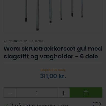
Varenummer:
05018282001
Wera skruetrækkersæt gul med
slagstift og vægholder - 6 dele
Førpris 519,00 kr.
311,00
kr.
7 på lager
Levering: 1-2 dage