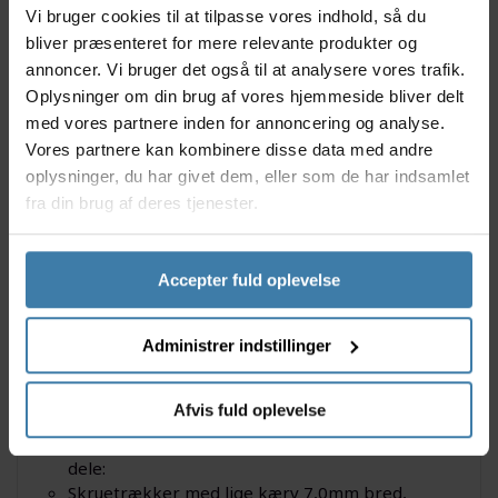
med krydskærv, og derforuden medfølger der også
Vi bruger cookies til at tilpasse vores indhold, så du
en vægholder, så du har mulighed for at holde styr på
bliver præsenteret for mere relevante produkter og
dine skruetrækkere.
annoncer. Vi bruger det også til at analysere vores trafik.
Anvendelse
Oplysninger om din brug af vores hjemmeside bliver delt
Skruetrækkernes nederste del af grebet er 6 kantet,
med vores partnere inden for annoncering og analyse.
hvilket giver dig mulighed for at anvende
Vores partnere kan kombinere disse data med andre
svensknøgle til de skruer, der sidder ekstra hårdt
oplysninger, du har givet dem, eller som de har indsamlet
fast. Ligeledes tåler disse skruetrækkere også, at der
fra din brug af deres tjenester.
bliver slået med en hammer for enden af grebet.
Dette er for at hjælpe til med at få et bedre greb i
skruerne men også for at de kan løsne sig en smule,
Accepter fuld oplevelse
så det bliver nemmere at løsne dem. Det er
afgørende, at der vælges korrekt værktøj af høj
kvalitet, for at kunne løse de opgaver man kan blive
Administrer indstillinger
udsat for.
Specifikationer
Afvis fuld oplevelse
Wera skruetrækker sæt bestående af disse 6
dele:
Skruetrækker med lige kærv 7,0mm bred,