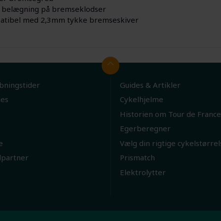
belægning på bremseklodser
tibel med 2,3mm tykke bremseskiver
bningstider
Guides & Artikler
ies
Cykelhjelme
Historien om Tour de France
Egerberegner
e
Vælg din rigtige cykelstørrel
lpartner
Prismatch
Elektrolytter