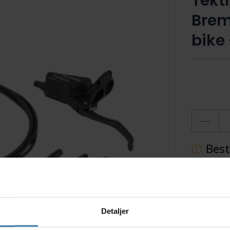
Tekt
Brem
bike
Best
Ti
Detaljer