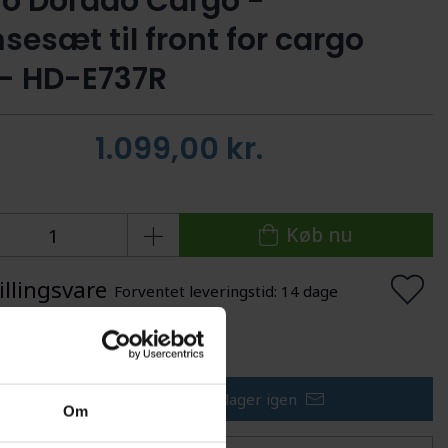
ro Dorado Cargo -
sesæt til front for cargo
 - HD-E737R
1.099,00
kr.
Køb nu
illingsvare
Forventet leveringstid: 14 dage
lføj til Ønskeskyen
Få besked når varen er på lager igen
Om