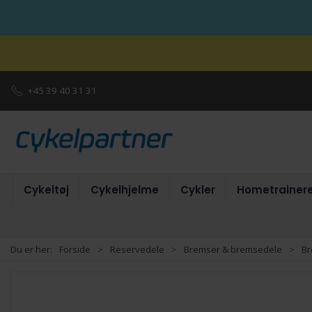
+45 39 40 31 31
Cykeltøj
Cykelhjelme
Cykler
Hometrainer
Du er her:
Forside
Reservedele
Bremser & bremsedele
B