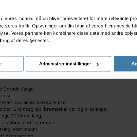
s
asse vores indhold, så du bliver præsenteret for mere relevante pr
ere vores trafik. Oplysninger om din brug af vores hjemmeside bl
lyse. Vores partnere kan kombinere disse data med andre oplysni
brug af deres tjenester.
msesæt til front passer perfekt til Cargo cykler hvor der anv
e
Administrer indstillinger
Ac
timal bremsekraft, ergonomisk bremsegreb til 3 fingre og h
tioner
o Dorado Cargo
remse
esæt hydraulisk skivebremser
older: Bremsegreb, bremsekaliber og olieslange
lange 3000mm lang
ekaliber med 4 stempler
ring: Post mount
ger bremsegreb