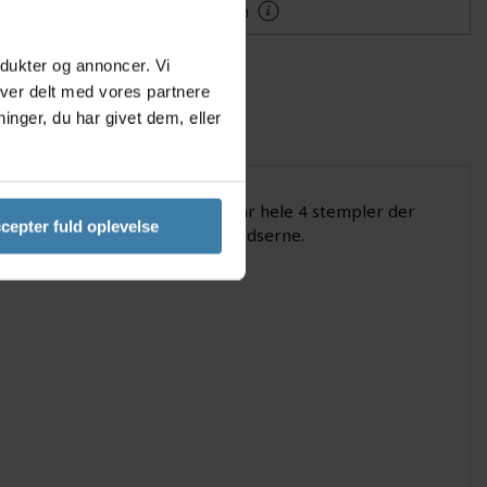
Mere information
odukter og annoncer. Vi
iver delt med vores partnere
nger, du har givet dem, eller
endes skivebremser. Kaliberen har hele 4 stempler der
cepter fuld oplevelse
ele 5mm belægning på bremseklodserne.