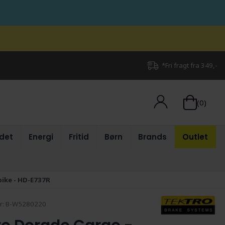
*Fri fragt fra 349,-
(0)
det
Energi
Fritid
Børn
Brands
Outlet
bike - HD-E737R
r:
B-W5280220