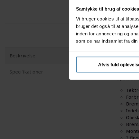
Samtykke til brug af cookie
Vi bruger cookies til at tilp
bruger det også til at analys
inden for annoncering og ana
som de har indsamlet fra din 
Beskrivelse
Dette bre
Afvis fuld oplevels
sikrer op
Specifikationer
Specifika
Tektr
Forb
Brems
Indeh
Olies
Brems
Monte
3 fin