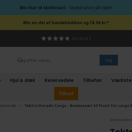
Bliv klar til skoletsart
- Skarpe priser på cykler
Bliv en del af kundeklubben og få 50 kr.*
4,6 ud af 5
Søg
e
Hjul & dæk
Reservedele
Tilbehør
Værkste
Tilbud
remsesæt
Tektro Dorado Cargo - Bremsesæt til front for cargo 
Varenumme