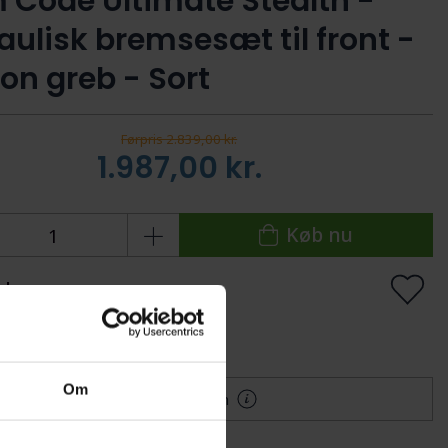
 Code Ultimate Stealth -
aulisk bremsesæt til front -
on greb - Sort
Førpris 2.839,00 kr.
1.987,00
kr.
Køb nu
 lager
Levering: 1-2 dage
lføj til Ønskeskyen
Om
Mere information