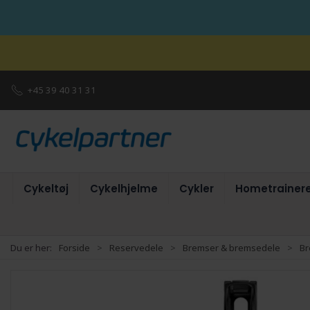
+45 39 40 31 31
Cykeltøj
Cykelhjelme
Cykler
Hometrainer
Du er her:
Forside
Reservedele
Bremser & bremsedele
B