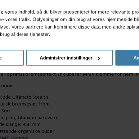
s
asse vores indhold, så du bliver præsenteret for mere relevante pr
ere vores trafik. Oplysninger om din brug af vores hjemmeside bl
lyse. Vores partnere kan kombinere disse data med andre oplysni
brug af deres tjenester.
e
Administrer indstillinger
Ac
 Ultimate Stealth er det ultimative hydrauliske bremsesæt til
ardware får du en let og holdbar løsning. Den 950 mm lange slan
rer optimal bremseeffekt. Inkluderer MMX klemme for nem inst
tioner
Code Ultimate Stealth
ulisk bremsesæt front
: Sort
n greb, titanium hardware
de slange: 950 mm
tøttende organiske puder
 MMX klemme