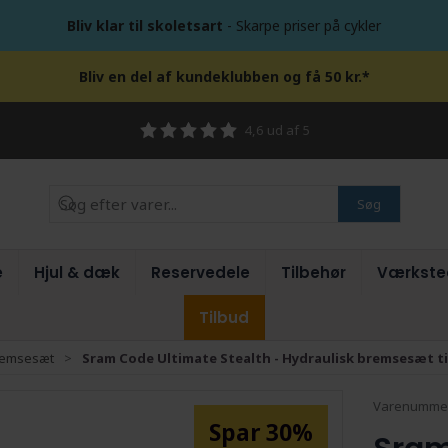
Bliv klar til skoletsart
- Skarpe priser på cykler
Bliv en del af kundeklubben og få 50 kr.*
4,6 ud af 5
Søg
e
Hjul & dæk
Reservedele
Tilbehør
Værkste
Tilbud
remsesæt
Sram Code Ultimate Stealth - Hydraulisk bremsesæt til
Varenumme
Spar 30%