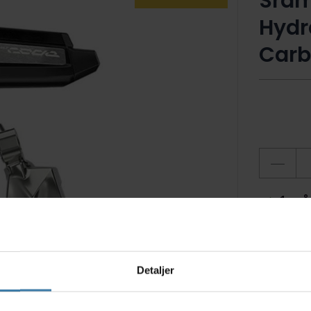
Sram
Hydr
Carb
1 på
Ti
Detaljer