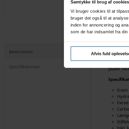
Samtykke til brug af cookie
Vi bruger cookies til at tilp
bruger det også til at analys
inden for annoncering og ana
som de har indsamlet fra din 
Beskrivelse
Afvis fuld oplevels
Sram Code
titanium h
Specifikationer
puder sik
Specifika
Sram 
Hydra
Farve
Carbo
Læng
Ståls
Inkl.