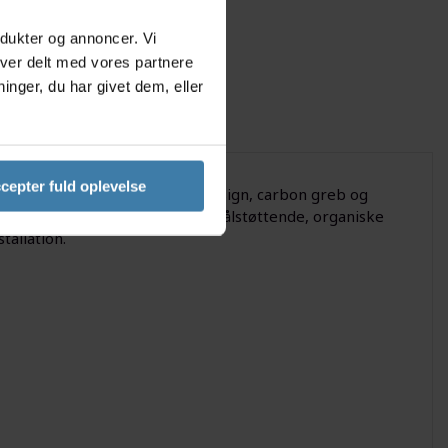
odukter og annoncer. Vi
iver delt med vores partnere
nger, du har givet dem, eller
cepter fuld oplevelse
 frontmontering. Med et sort design, carbon greb og
ge giver fleksibilitet, og de stålstøttende, organiske
allation.