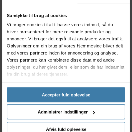
præcis bremsekraft – selv under høje belastninger.
Med den nye mineralolie med lav viskositet bevares
Samtykke til brug af cookies
bremseeffekten konstant uanset temperatur og
Vi bruger cookies til at tilpasse vores indhold, så du
forhold. Samtidig gør den Flat Mount-kompatible
bliver præsenteret for mere relevante produkter og
kaliber det nemt at opgradere moderne XC-cykler
annoncer. Vi bruger det også til at analysere vores trafik.
eller elcykler, hvor lav vægt og sikkerhed er
Oplysninger om din brug af vores hjemmeside bliver delt
afgørende.
med vores partnere inden for annoncering og analyse.
Nyttige fakta
Vores partnere kan kombinere disse data med andre
oplysninger, du har givet dem, eller som de har indsamlet
Placering: Bag/højre
fra din brug af deres tjenester.
Bremsegreb: Shimano XTR BL-M9200
Kaliber: Shimano BR-MT805 (Flat Mount
kompatibel)
Accepter fuld oplevelse
Bremsetype: Hydraulisk skivebremse
Letvægtskonstruktion: Cylinderhus i magnesium
og grebshus i kulfiber
Administrer indstillinger
Ensartet bremsekontrol: Ny mineralolie med lav
viskositet sikrer stabil kraftkurve i alle forhold
Flat Mount-kompatibel: Gør det muligt at
Afvis fuld oplevelse