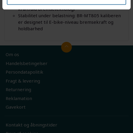
opgradere XC-cykler og E-MTB’er med let og
kraftfuld bremseteknologi
Stabilitet under belastning: BR-MT805 kaliberen
er designet til E-bike-niveau bremsekraft og
holdbarhed
Om os
Handelsbetingelser
Persondatapolitik
Fragt & levering
Returnering
Reklamation
Gavekort
Kontakt og åbningstider