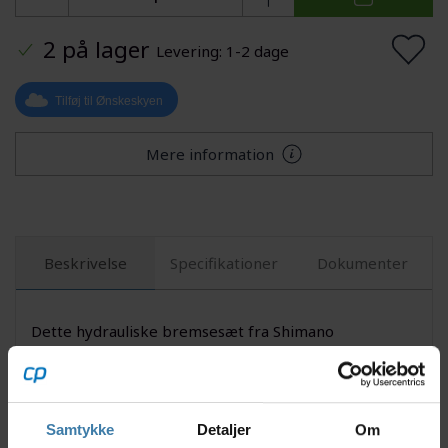
2 på lager
Levering: 1-2 dage
Tilføj til Ønskeskyen
Mere information
Beskrivelse
Specifikationer
Dokumenter
Dette hydrauliske bremsesæt fra Shimano
kombinerer letvægtskonstruktion og høj ydeevne
med en opsætning målrettet til E-MTB og krævende
XC-spor. Shimano XTR BL-M9200 bremsegrebet i
magnesium og kulfiber sikrer lav vægt og stærkt
Samtykke
Detaljer
Om
greb, mens BR-MT805 kaliberen giver stabil og