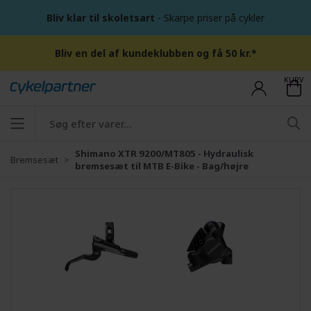
Bliv klar til skoletsart
- Skarpe priser på cykler
Bliv en del af kundeklubben og få 50 kr.*
KURV
Shimano XTR 9200/MT805 - Hydraulisk
Bremsesæt
bremsesæt til MTB E-Bike - Bag/højre