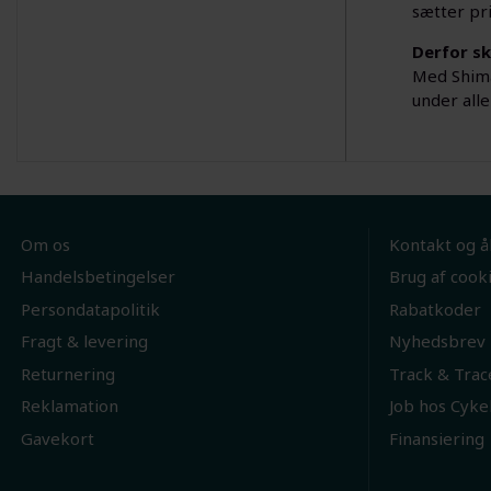
sætter pri
Derfor s
Med Shima
under alle
Om os
Kontakt og å
Handelsbetingelser
Brug af cook
Persondatapolitik
Rabatkoder
Fragt & levering
Nyhedsbrev
Returnering
Track & Trac
Reklamation
Job hos Cyke
Gavekort
Finansiering