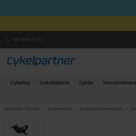
+45 39 40 31 31
Cykeltøj
Cykelhjelme
Cykler
Hometrainer
Du er her:
Forside
Reservedele
Bremser & bremsedele
B