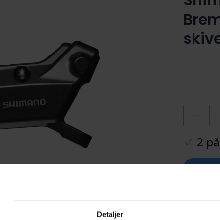
Shim
Brem
skiv
2 på
Ti
Detaljer