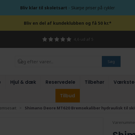
Bliv klar til skoletsart
- Skarpe priser på cykler
Bliv en del af kundeklubben og få 50 kr.*
4,6 ud af 5
Søg
e
Hjul & dæk
Reservedele
Tilbehør
Værkste
Tilbud
remsesæt
Shimano Deore MT620 Bremsekaliber hydraulisk til sk
Varenumme