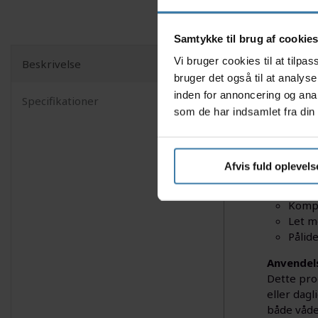
Samtykke til brug af cookie
Vi bruger cookies til at tilp
Beskrivelse
Shimano D
bruger det også til at analys
Med en på
inden for annoncering og ana
Specifikationer
bremsekal
som de har indsamlet fra din 
velkendte
Nyttige f
Afvis fuld oplevels
Hydra
Desig
Kompa
Let m
Pålid
Anvendel
Dette pro
eller dagl
både våde