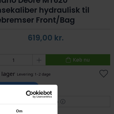
ano Deore MT620
sekaliber hydraulisk til
ebremser Front/Bag
619,00
kr.
Køb nu
 lager
Levering: 1-2 dage
lføj til Ønskeskyen
Mere information
Om