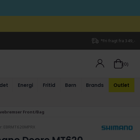
*Fri fragt fra 349,-
(0)
det
Energi
Fritid
Børn
Brands
Outlet
ivebremser Front/Bag
r:
EBRMT620MPRX