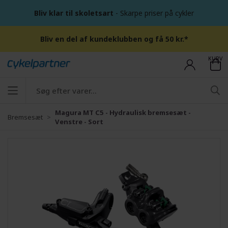
Bliv klar til skoletsart
- Skarpe priser på cykler
Bliv en del af kundeklubben og få 50 kr.*
KURV
Magura MT C5 - Hydraulisk bremsesæt -
Bremsesæt
Venstre - Sort