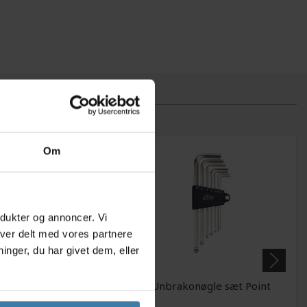
Om
odukter og annoncer. Vi
iver delt med vores partnere
nger, du har givet dem, eller
ykellygte - 0,5 Watt
Unbrakonøgle sæt Point
- til AA batterier