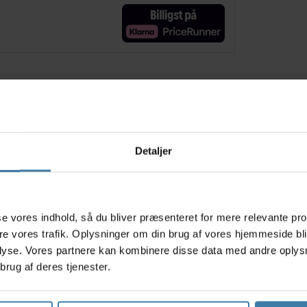
Relaterede varer
Detaljer
s
asse vores indhold, så du bliver præsenteret for mere relevante pr
ere vores trafik. Oplysninger om din brug af vores hjemmeside bl
lyse. Vores partnere kan kombinere disse data med andre oplysni
brug af deres tjenester.
d PVC
Trelock RS 430 - Godkendt
Smart c
d
Ringlås
LED 