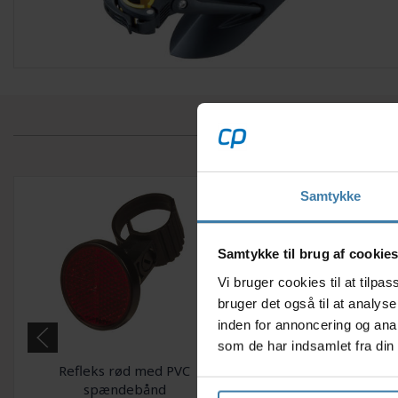
Samtykke
Samtykke til brug af cookie
Vi bruger cookies til at tilp
bruger det også til at analys
inden for annoncering og ana
som de har indsamlet fra din 
Refleks rød med PVC
Refleks hvid me
spændebånd
spændebån