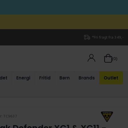
*Fri fragt fra 349,-
(0)
det
Energi
Fritid
Børn
Brands
Outlet
r:
TC9637