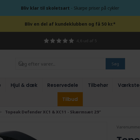
Bliv klar til skoletsart
- Skarpe priser på cykler
Bliv en del af kundeklubben og få 50 kr.*
4,6 ud af 5
Søg
e
Hjul & dæk
Reservedele
Tilbehør
Værkste
Tilbud
Topeak Defender XC1 & XC11 - Skærmsæt 29"
Varenumme