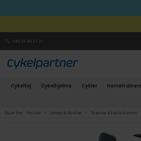
+45 39 40 31 31
Cykeltøj
Cykelhjelme
Cykler
Hometrainer
Du er her:
Forside
Udstyr & tilbehør
Skærme & kædeskærme