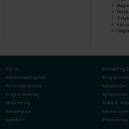
Bagsk
Forsk
2 sty
kan ju
Slagfa
Om os
Kontakt og å
Handelsbetingelser
Brug af cook
Persondatapolitik
Rabatkoder
Fragt & levering
Nyhedsbrev
Returnering
Track & Trac
Reklamation
Job hos Cyke
Gavekort
Finansiering