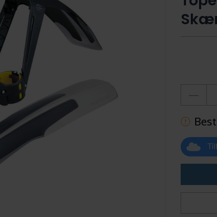
Tope
Skæ
Best
Ti