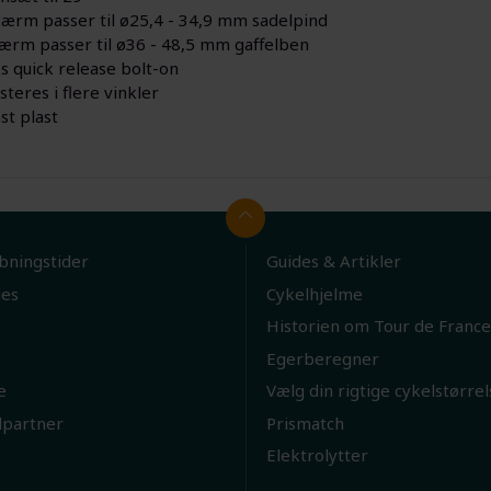
ærm passer til ø25,4 - 34,9 mm sadelpind
ærm passer til ø36 - 48,5 mm gaffelben
ks quick release bolt-on
steres i flere vinkler
st plast
bningstider
Guides & Artikler
ies
Cykelhjelme
Historien om Tour de France
Egerberegner
e
Vælg din rigtige cykelstørrel
lpartner
Prismatch
Elektrolytter