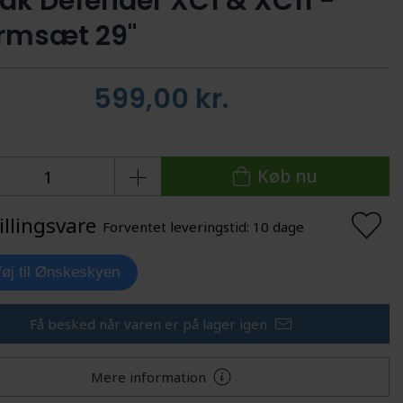
ak Defender XC1 & XC11 -
rmsæt 29"
599,00
kr.
Køb nu
illingsvare
Forventet leveringstid: 10 dage
lføj til Ønskeskyen
Få besked når varen er på lager igen
Mere information