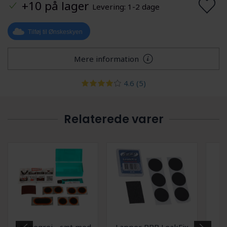
+10 på lager
Levering: 1-2 dage
Tilføj til Ønskeskyen
Mere information
4.6
(5)
Relaterede varer
Lappegrej - sæt med
Lapper BBB LeakFix
C