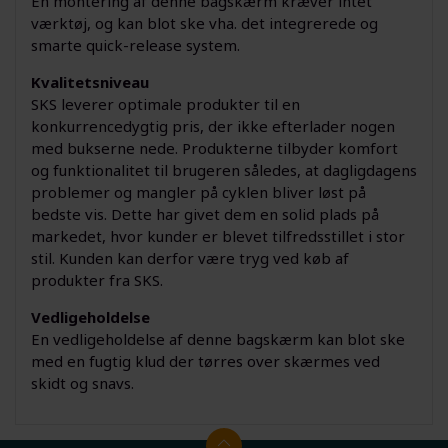
En montering af denne bagskærm kræver intet
værktøj, og kan blot ske vha. det integrerede og
smarte quick-release system.
Kvalitetsniveau
SKS leverer optimale produkter til en
konkurrencedygtig pris, der ikke efterlader nogen
med bukserne nede. Produkterne tilbyder komfort
og funktionalitet til brugeren således, at dagligdagens
problemer og mangler på cyklen bliver løst på
bedste vis. Dette har givet dem en solid plads på
markedet, hvor kunder er blevet tilfredsstillet i stor
stil. Kunden kan derfor være tryg ved køb af
produkter fra SKS.
Vedligeholdelse
En vedligeholdelse af denne bagskærm kan blot ske
med en fugtig klud der tørres over skærmes ved
skidt og snavs.