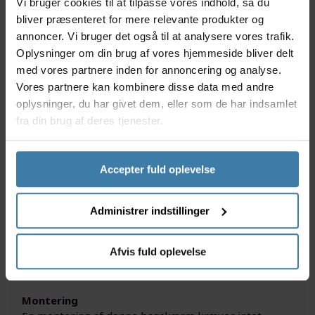
Vi bruger cookies til at tilpasse vores indhold, så du
Dermed kan din cykel blive ved med at være ren,
bliver præsenteret for mere relevante produkter og
mens dit tøj heller ikke bliver udsat for skidt.
annoncer. Vi bruger det også til at analysere vores trafik.
Anvendelse
Oplysninger om din brug af vores hjemmeside bliver delt
SKS X-tra-Dry giver alsidige mulighed for en optimal
med vores partnere inden for annoncering og analyse.
beskyttelse mod skidt og snavs, hvor en quick-
Vores partnere kan kombinere disse data med andre
release også gør montering og anvendelsen nem.
oplysninger, du har givet dem, eller som de har indsamlet
Bagskærmen kan nemt bruges på de fleste
fra din brug af deres tjenester.
sadelpinde, hvor der dog er en maksimum på 38 mm.
Sadelpinden skal desuden være mindst 10 cm oppe
for en optimal justering af skærmen.
Accepter fuld oplevelse
Specifikationer
Administrer indstillinger
Vægt: 140 gram
Farve: Sort
Passer næsten alle sadelpinde
Afvis fuld oplevelse
Maksimalt diameter på 38 mm
Quick-Release
Montering