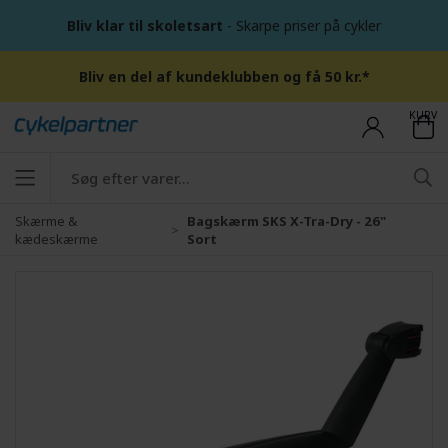
Bliv klar til skoletsart
- Skarpe priser på cykler
Bliv en del af kundeklubben og få 50 kr.*
KURV
Skærme &
Bagskærm SKS X-Tra-Dry - 26"
kædeskærme
Sort