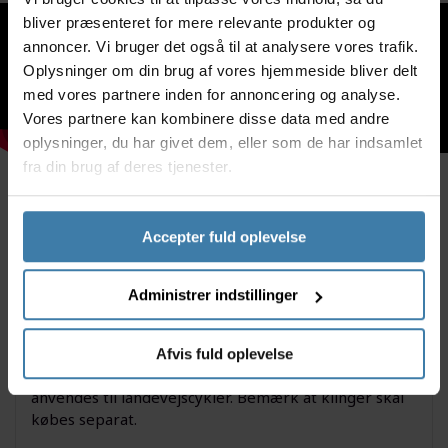
bliver præsenteret for mere relevante produkter og
annoncer. Vi bruger det også til at analysere vores trafik.
Oplysninger om din brug af vores hjemmeside bliver delt
med vores partnere inden for annoncering og analyse.
Vores partnere kan kombinere disse data med andre
oplysninger, du har givet dem, eller som de har indsamlet
fra din brug af deres tjenester.
Beskrivelse
Specifikationer
Wattmåler info
Accepter fuld oplevelse
Dokumenter
Administrer indstillinger
Denne Shimano Dura Ace Powermeter kranksæt er
med 165 mm pedalarme uden klinger. kranksættet
Afvis fuld oplevelse
hører til Shimano 12 gears komponenter og
anvendes til landevejscykler. Bemærk at klinger skal
købes separat.