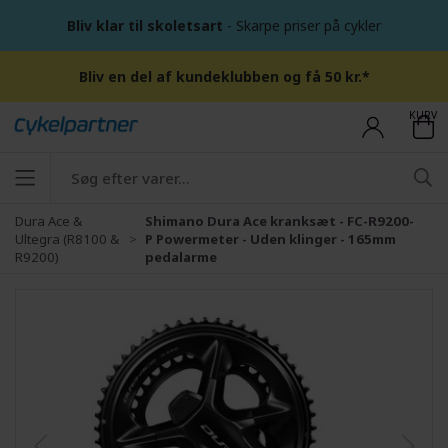
Bliv klar til skoletsart
- Skarpe priser på cykler
Bliv en del af kundeklubben og få 50 kr.*
KURV
Dura Ace &
Shimano Dura Ace kranksæt - FC-R9200-
Ultegra (R8100 &
P Powermeter - Uden klinger - 165mm
R9200)
pedalarme