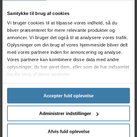
kassette - Med
Quick Link - Til 11
samlestift - 116
gears kassette - 116
Samtykke til brug af cookies
89,00
kr.
239,00
kr.
179,
kædeled
led - HG-X11
Vi bruger cookies til at tilpasse vores indhold, så du
bliver præsenteret for mere relevante produkter og
+10 på lager
+10 på lager
annoncer. Vi bruger det også til at analysere vores trafik.
Oplysninger om din brug af vores hjemmeside bliver delt
med vores partnere inden for annoncering og analyse.
Vores partnere kan kombinere disse data med andre
oplysninger, du har givet dem, eller som de har indsamlet
fra din brug af deres tjenester.
Beskrivelse
Specifikationer
Accepter fuld oplevelse
Hurtig og effektiv samleled til Sram 9 gears kæde,
som gør det let både at adskille og samle uden brug
Administrer indstillinger
af værktøj.
Et sæt af to dele.
Afvis fuld oplevelse