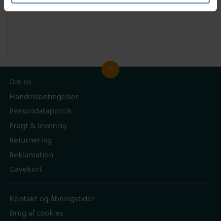
Se teknisk manual for monteringsvejledning.
Om os
Handelsbetingelser
Persondatapolitik
Fragt & levering
Returnering
Reklamation
Gavekort
Kontakt og åbningstider
Brug af cookies