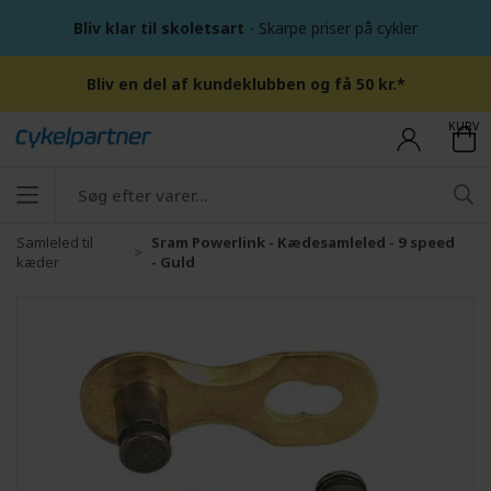
Bliv klar til skoletsart
- Skarpe priser på cykler
Bliv en del af kundeklubben og få 50 kr.*
KURV
Samleled til
Sram Powerlink - Kædesamleled - 9 speed
kæder
- Guld