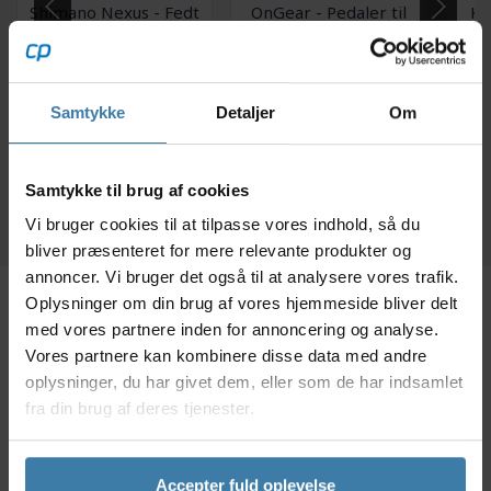
Shimano Nexus - Fedt
OnGear - Pedaler til
Kæ
til Nexus
City Bike og Touring
Rullebremser - 100
cykler
gram
109,00
kr.
150,00
kr.
Samtykke
Detaljer
Om
+10 på lager
+10 på lager
Samtykke til brug af cookies
Vi bruger cookies til at tilpasse vores indhold, så du
bliver præsenteret for mere relevante produkter og
annoncer. Vi bruger det også til at analysere vores trafik.
Oplysninger om din brug af vores hjemmeside bliver delt
Beskrivelse
Specifikationer
Dokumenter
med vores partnere inden for annoncering og analyse.
Vores partnere kan kombinere disse data med andre
oplysninger, du har givet dem, eller som de har indsamlet
Shimano Nexus BL-C6000 venstre bremsegreb til
fra din brug af deres tjenester.
forbremse er med 4 finger greb og beregnet til V-
bremse og rullebremse system. Bremsegrebet er i
aluminium og har returfjeder i bremsegrebet og
Accepter fuld oplevelse