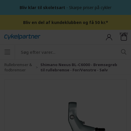
Bliv klar til skoletsart
- Skarpe priser på cykler
Bliv en del af kundeklubben og få 50 kr.*
KURV
Rullebremser &
Shimano Nexus BL-C6000 - Bremsegreb
fodbremser
til rullebremse - For/Venstre - Sølv