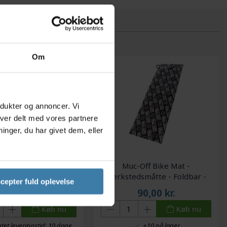
Om
odukter og annoncer. Vi
iver delt med vores partnere
nger, du har givet dem, eller
pe 17mm x 2 meter.
Muc-Off Bike Mat -
Værkstedsmåtte - Foldbar -
cepter fuld oplevelse
70 x 209 cm
19,00
kr.
90,00
kr.
Køb nu
Køb nu
tet leveringstid: 10 dage
+10 på lager