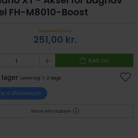
ano XT - Aksel for bagnav
l FH-M8010-Boost
Førpris 419,00 kr.
251,00
kr.
Køb nu
 lager
Levering: 1-2 dage
lføj til Ønskeskyen
Mere information