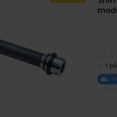
Shim
mode
1 på
Ti