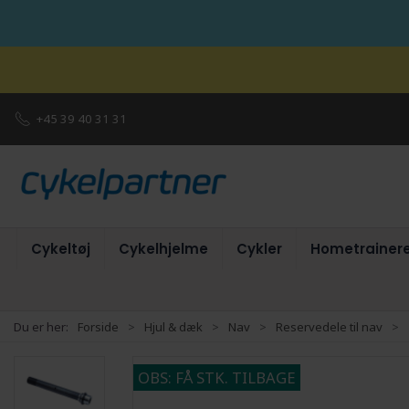
+45 39 40 31 31
Cykeltøj
Cykelhjelme
Cykler
Hometrainer
Du er her:
Forside
Hjul & dæk
Nav
Reservedele til nav
OBS: FÅ STK. TILBAGE