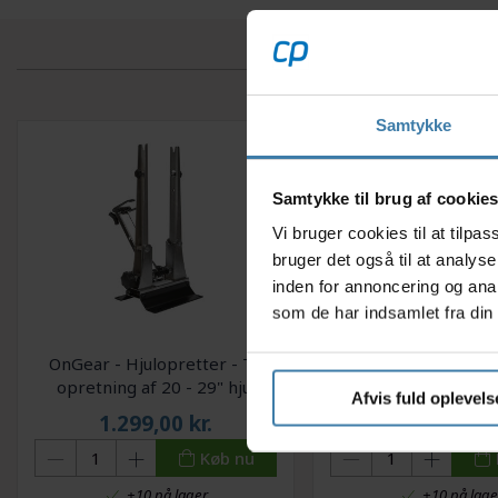
Samtykke
Samtykke til brug af cookie
Vi bruger cookies til at tilp
bruger det også til at analys
inden for annoncering og ana
som de har indsamlet fra din 
OnGear - Hjulopretter - Til
Muc-Off 8-1 Bike clea
opretning af 20 - 29" hjul
Rengøringssæt til
Afvis fuld oplevels
1.299,00
kr.
378,00
kr
Køb nu
+10 på lager
+10 på lage