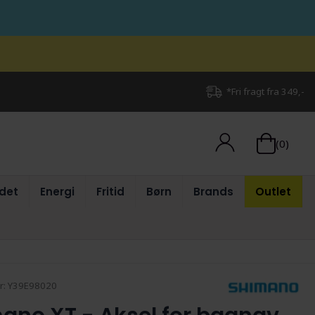
*Fri fragt fra 349,-
(0)
det
Energi
Fritid
Børn
Brands
Outlet
r:
Y39E98020