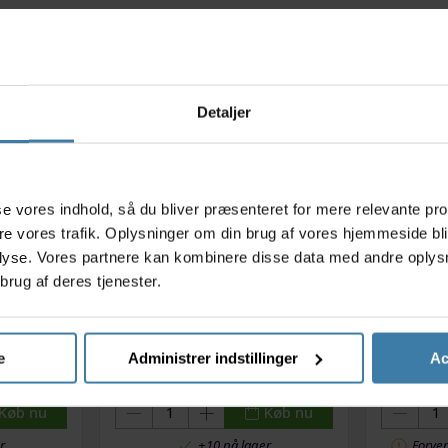
Relaterede varer
Detaljer
s
asse vores indhold, så du bliver præsenteret for mere relevante pr
ere vores trafik. Oplysninger om din brug af vores hjemmeside bl
lyse. Vores partnere kan kombinere disse data med andre oplysni
brug af deres tjenester.
ning kit -
Park Tool - Reparations
Fælgta
 cykler
håndbog "Big Blue Book-4"
e
Administrer indstillinger
Ac
.
249,00
kr.
Køb nu
Køb nu
r
+10 på lager
Forven