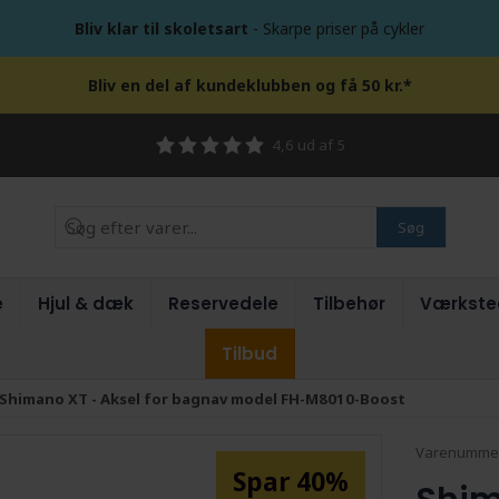
Bliv klar til skoletsart
- Skarpe priser på cykler
Bliv en del af kundeklubben og få 50 kr.*
4,6 ud af 5
Søg
e
Hjul & dæk
Reservedele
Tilbehør
Værkste
Tilbud
Shimano XT - Aksel for bagnav model FH-M8010-Boost
Varenumme
Spar 40%