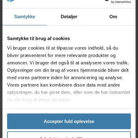
OnGear - Hjulopretter
Muc-Off 8-1 Bike
- Til opretning af 20 -
cleaning kit -
Rep
29" hjul
Rengøringssæt til
"B
Samtykke
Detaljer
Om
cykler
1.299,00
kr.
378,00
kr.
Samtykke til brug af cookies
+10 på lager
+10 på lager
Vi bruger cookies til at tilpasse vores indhold, så du
bliver præsenteret for mere relevante produkter og
annoncer. Vi bruger det også til at analysere vores trafik.
Oplysninger om din brug af vores hjemmeside bliver delt
med vores partnere inden for annoncering og analyse.
Vores partnere kan kombinere disse data med andre
oplysninger, du har givet dem, eller som de har indsamlet
Beskrivelse
Specifikationer
Dokumenter
fra din brug af deres tjenester.
Original reservedel i form af et støvdæksel til højre
Accepter fuld oplevelse
side bag ved tandhjulet på et Shimano Nexus 8-gears
nav model SG-8R30 Type C. Dit nav skal have