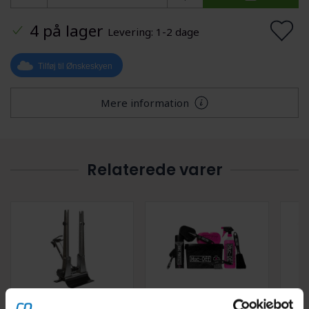
4 på lager
Levering: 1-2 dage
Tilføj til Ønskeskyen
Mere information
Relaterede varer