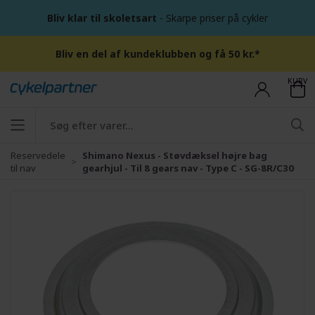
Bliv klar til skoletsart
- Skarpe priser på cykler
Bliv en del af kundeklubben og få 50 kr.*
KURV
Reservedele
Shimano Nexus - Støvdæksel højre bag
til nav
gearhjul - Til 8 gears nav - Type C - SG-8R/C30