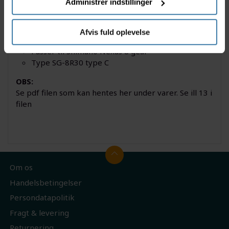
nummeret SG-8R30 indgraveret på selve nav hylstret
Administrer indstillinger
eller på bremsearmen.
Specifikationer
Afvis fuld oplevelse
Passer til Shimano Nexus 8 gear
Type SG-8R30 type C
OBS:
Se pdf filen som kan hentes her under varer. Se ill 13 i
filen
Om os
Handelsbetingelser
Persondatapolitik
Fragt & levering
Returnering