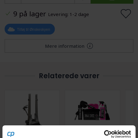
9 på lager
Levering: 1-2 dage
Tilføj til Ønskeskyen
Mere information
Relaterede varer