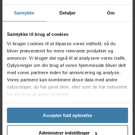
OnGear - Hjulopretter
Muc-Off 8-1 Bike
- Til opretning af 20 -
cleaning kit -
Rep
Samtykke
Detaljer
Om
29" hjul
Rengøringssæt til
"B
cykler
1.299,00
kr.
378,00
kr.
Samtykke til brug af cookies
Vi bruger cookies til at tilpasse vores indhold, så du
+10 på lager
+10 på lager
bliver præsenteret for mere relevante produkter og
annoncer. Vi bruger det også til at analysere vores trafik.
Oplysninger om din brug af vores hjemmeside bliver delt
med vores partnere inden for annoncering og analyse.
Vores partnere kan kombinere disse data med andre
oplysninger, du har givet dem, eller som de har indsamlet
fra din brug af deres tjenester.
Beskrivelse
Specifikationer
Dokumenter
Accepter fuld oplevelse
Denne fikserskive sidder udvendigt i højre side på
navet/akslen af Shimano Nexus gearnav og passer til
flere typer. Fikserskiven sørger for at navet og akslen
Administrer indstillinger