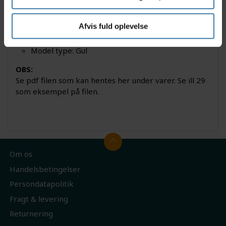
har den rette placering i gaffelenderne på cyklen.
Specifikationer
Afvis fuld oplevelse
Passer til flere Shimano Nexus gear nav
Model type: Gul
OBS:
Se pdf filen som kan hentes her under varer. Se ill 29
som eksempel på filen.
Om os
Handelsbetingelser
Persondatapolitik
Fragt & levering
Returnering