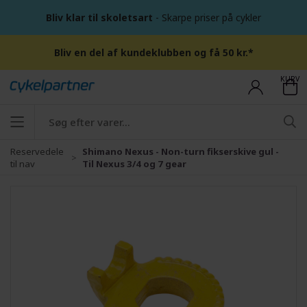
Bliv klar til skoletsart
- Skarpe priser på cykler
Bliv en del af kundeklubben og få 50 kr.*
KURV
Reservedele
Shimano Nexus - Non-turn fikserskive gul -
til nav
Til Nexus 3/4 og 7 gear