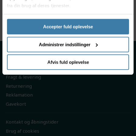
fra din brug af deres tjenester.
OBS:
Se pdf filen som kan hentes her ved denne vare, se ill.
8
Accepter fuld oplevelse
Administrer indstillinger
Om os
Handelsbetingelser
Afvis fuld oplevelse
Persondatapolitik
Fragt & levering
Returnering
Reklamation
Gavekort
Kontakt og åbningstider
Brug af cookies