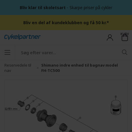
Bliv klar til skoletsart
- Skarpe priser på cykler
Bliv en del af kundeklubben og få 50 kr.*
KURV
Reservedele til
Shimano indre enhed til bagnav model
nav
FH-TC500