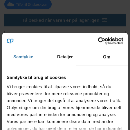
Tilføj til Ønskeskyen
Få besked når varen er på lager igen
Mere information
Samtykke
Detaljer
Om
Beskrivelse
Specifikationer
Dokumenter
Samtykke til brug af cookies
Vi bruger cookies til at tilpasse vores indhold, så du
Denne indre enhed med leje passer til Shimano
bliver præsenteret for mere relevante produkter og
bagnav Boost og non boost model FH-TC500.
annoncer. Vi bruger det også til at analysere vores trafik.
Specifikation
Oplysninger om din brug af vores hjemmeside bliver delt
med vores partnere inden for annoncering og analyse.
Shimano indre enhed med leje til bagnav
Vores partnere kan kombinere disse data med andre
Gruppe: Ingen
oplysninger, du har givet dem, eller som de har indsamlet
Model: Shimano FH-TC500