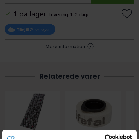
1 på lager
Levering: 1-2 dage
Tilføj til Ønskeskyen
Mere information
Relaterede varer