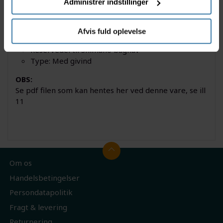
Administrer indstillinger
Specifikation
Shimano 13 tands tandhjul
Afvis fuld oplevelse
Passer til Shimano Dura Ace
Reservedel til Shimano bagnav
Type: Med givind
OBS:
Se pdf filen som kan hentes her ved denne vare, se ill
11
Om os
Handelsbetingelser
Persondatapolitik
Fragt & levering
Returnering