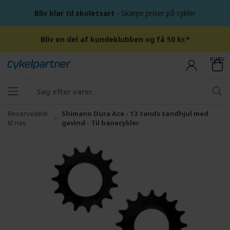
Bliv klar til skoletsart
- Skarpe priser på cykler
Bliv en del af kundeklubben og få 50 kr.*
KURV
Reservedele
Shimano Dura Ace - 13 tands tandhjul med
til nav
gevind - Til banecykler