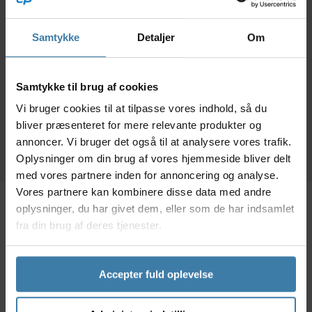
Muc-Off Bike Mat -
Fælgtape 17mm x 2
Værkstedsmåtte -
meter.
Rep
Foldbar - 70 x 209 cm
"B
Samtykke
Detaljer
Om
90,00
kr.
19,00
kr.
Samtykke til brug af cookies
+10 på lager
Forventet leveringstid:
Vi bruger cookies til at tilpasse vores indhold, så du
10 dage
bliver præsenteret for mere relevante produkter og
annoncer. Vi bruger det også til at analysere vores trafik.
Oplysninger om din brug af vores hjemmeside bliver delt
med vores partnere inden for annoncering og analyse.
Vores partnere kan kombinere disse data med andre
oplysninger, du har givet dem, eller som de har indsamlet
Beskrivelse
Specifikationer
fra din brug af deres tjenester.
Dette 13 tands tandhjul med gevind er særlig udviklet
Accepter fuld oplevelse
til banecykler og anvendes sammen med 1/2" x 1/8"
kæder.