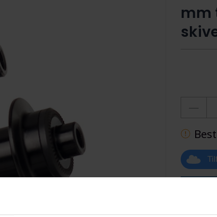
mm t
skiv
Best
Ti