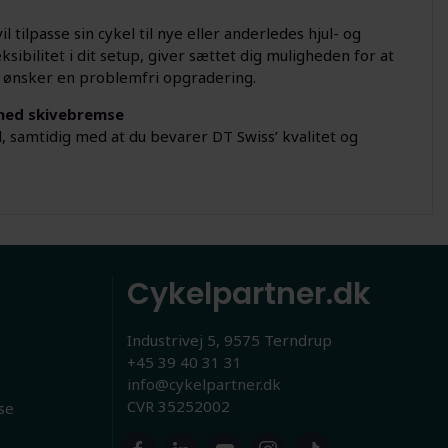
 tilpasse sin cykel til nye eller anderledes hjul- og
bilitet i dit setup, giver sættet dig muligheden for at
der ønsker en problemfri opgradering.
 med skivebremse
l, samtidig med at du bevarer DT Swiss’ kvalitet og
Cykelpartner.dk
Industrivej 5, 9575 Terndrup
+45 39 40 31 31
info@cykelpartner.dk
CVR 35252002
se