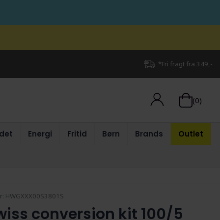
*Fri fragt fra 349,-
(0)
det
Energi
Fritid
Børn
Brands
Outlet
r:
HWGXXX00S3801S
wiss conversion kit 100/5