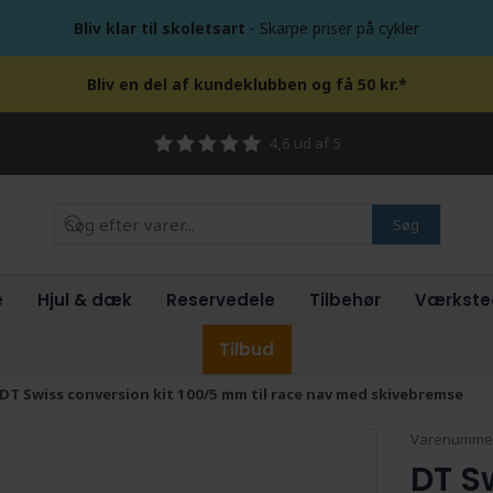
Bliv klar til skoletsart
- Skarpe priser på cykler
Bliv en del af kundeklubben og få 50 kr.*
4,6 ud af 5
Søg
e
Hjul & dæk
Reservedele
Tilbehør
Værkste
Tilbud
DT Swiss conversion kit 100/5 mm til race nav med skivebremse
Varenumme
DT S