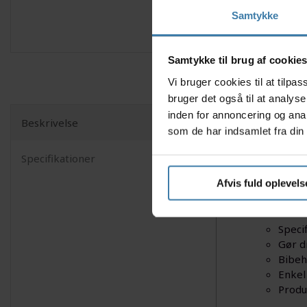
Samtykke
Samtykke til brug af cookie
Vi bruger cookies til at tilp
bruger det også til at analys
inden for annoncering og ana
Beskrivelse
som de har indsamlet fra din 
Hvis du øn
smarte løs
Specifikationer
du får mak
og ønsker 
Afvis fuld oplevels
Nyttige f
Speci
Gør d
Bibeh
Enkel
Produ