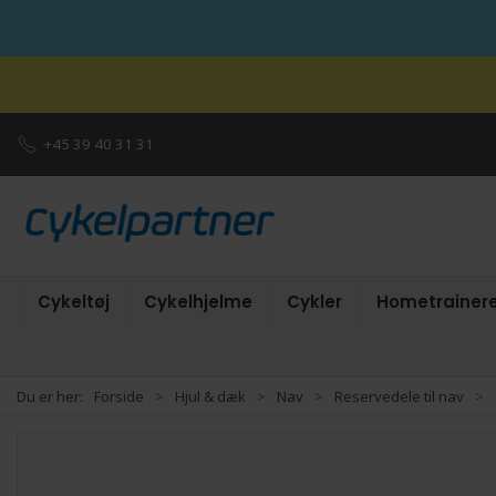
+45 39 40 31 31
Cykeltøj
Cykelhjelme
Cykler
Hometrainer
Du er her:
Forside
Hjul & dæk
Nav
Reservedele til nav