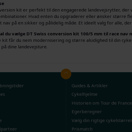
se
ersion kit er perfekt til den engagerede landevejsrytter, der vil
inationer. Hvad enten du opgraderer eller ønsker større fleksi
it nav på en sikker og pålidelig måde. Et ideelt valg for alle, 
al du vælge DT Swiss conversion kit 100/5 mm til race nav
kit får du nem modernisering og større alsidighed til din cyke
 på dine landevejsture.
bningstider
Guides & Artikler
ies
Cykelhjelme
Historien om Tour de France
Egerberegner
e
Vælg din rigtige cykelstørrel
lpartner
Prismatch