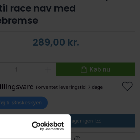
il race nav med
ebremse
289,00
kr.
Køb nu
illingsvare
Forventet leveringstid: 7 dage
lføj til Ønskeskyen
Få besked når varen er på lager igen
Mere information