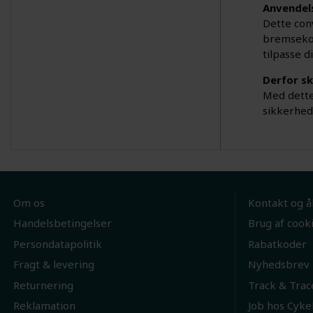
Anvendel
Dette conv
bremsekomb
tilpasse d
Derfor sk
Med dette 
sikkerhed
Om os
Kontakt og å
Handelsbetingelser
Brug af cook
Persondatapolitik
Rabatkoder
Fragt & levering
Nyhedsbrev
Returnering
Track & Trac
Reklamation
Job hos Cyke