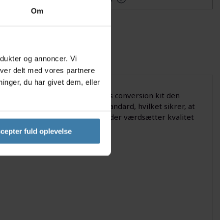
Om
odukter og annoncer. Vi
iver delt med vores partnere
nger, du har givet dem, eller
til skivebremse, er dette DT Swiss conversion kit den
r til 100/5 mm quick release standard, hvilket sikrer, at
acerture. Perfekt til cyklister, der værdsætter kvalitet
cepter fuld oplevelse