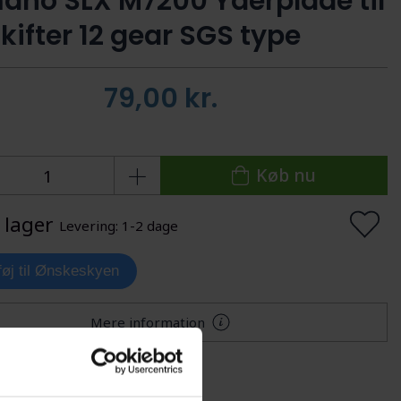
ano SLX M7200 Yderplade til
kifter 12 gear SGS type
79,00
kr.
Køb nu
 lager
Levering: 1-2 dage
lføj til Ønskeskyen
Mere information