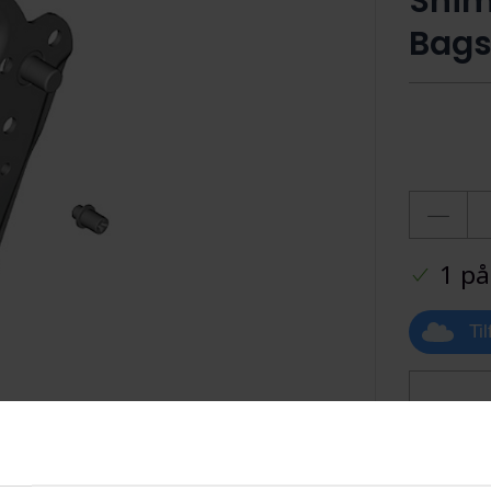
Shim
Bags
1 på
Ti