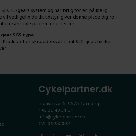
SLX 12-gears system og har brug for en pålidelig
vil vedligeholde dit udstyr, giver denne plade dig ro i
 du kan stole på den tur efter tur.
2 gear SGS type
 Produktet er skræddersyet til dit SLX-gear, hvilket
ver.
Cykelpartner.dk
Industrivej 5, 9575 Terndrup
+45 39 40 31 31
info@cykelpartner.dk
CVR 35252002
se