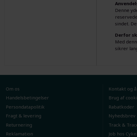
Anvendel
Denne yde
reservedel
sindet. De
Derfor sk
Med denne
sikrer lan
Om os
Kontakt og å
Handelsbetingelser
Brug af cook
Persondatapolitik
Rabatkoder
Fragt & levering
Nyhedsbrev
Returnering
Track & Trac
Reklamation
Job hos Cyke