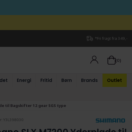
*Fri fragt fra 349,-
(0)
det
Energi
Fritid
Børn
Brands
Outlet
 til Bagskifter 12 gear SGS type
r:
Y3L398030