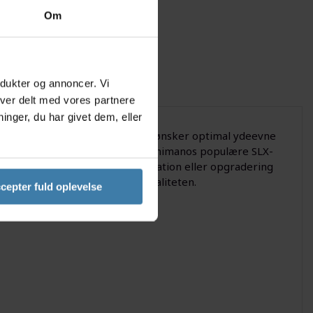
Om
odukter og annoncer. Vi
iver delt med vores partnere
nger, du har givet dem, eller
dværlig reservedel for dig, der ønsker optimal ydeevne
præcisionen og robustheden fra Shimanos populære SLX-
ævende forhold. Perfekt til reparation eller opgradering
uden at gå på kompromis med kvaliteten.
cepter fuld oplevelse