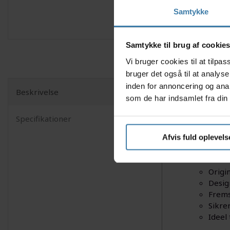
Samtykke
Samtykke til brug af cookie
Vi bruger cookies til at tilp
bruger det også til at analys
inden for annoncering og ana
Beskrivelse
som de har indsamlet fra din 
Shimano S
og pålide
Specifikationer
serie og s
af din 12
Afvis fuld oplevels
Nyttige f
Origi
Desig
Fremst
Sikre
Ideel