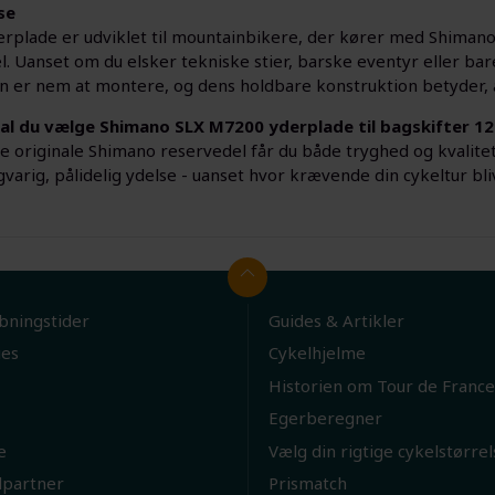
se
rplade er udviklet til mountainbikere, der kører med Shimano 
. Uanset om du elsker tekniske stier, barske eventyr eller bare 
n er nem at montere, og dens holdbare konstruktion betyder, at
al du vælge Shimano SLX M7200 yderplade til bagskifter 1
 originale Shimano reservedel får du både tryghed og kvalitet.
gvarig, pålidelig ydelse - uanset hvor krævende din cykeltur bli
bningstider
Guides & Artikler
ies
Cykelhjelme
Historien om Tour de France
Egerberegner
e
Vælg din rigtige cykelstørrel
lpartner
Prismatch