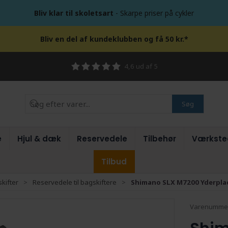
Bliv klar til skoletsart
- Skarpe priser på cykler
Bliv en del af kundeklubben og få 50 kr.*
4,6 ud af 5
Søg
e
Hjul & dæk
Reservedele
Tilbehør
Værkste
Tilbud
kifter
Reservedele til bagskiftere
Shimano SLX M7200 Yderplade
Varenumme