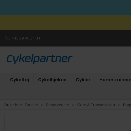
+45 39 40 31 31
Cykeltøj
Cykelhjelme
Cykler
Hometrainer
Du er her:
Forside
Reservedele
Gear & Transmission
Bags