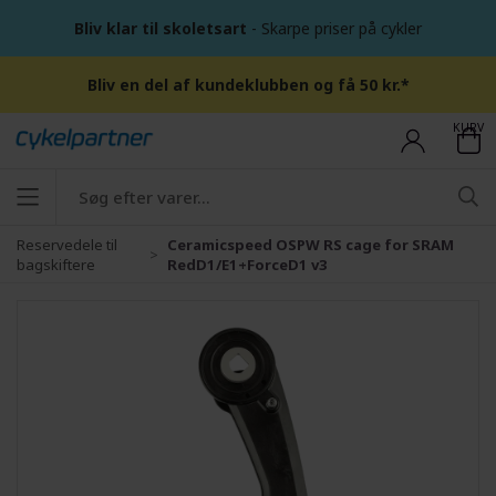
Bliv klar til skoletsart
- Skarpe priser på cykler
Bliv en del af kundeklubben og få 50 kr.*
KURV
Reservedele til
Ceramicspeed OSPW RS cage for SRAM
bagskiftere
RedD1/E1+ForceD1 v3