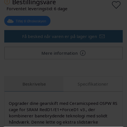
Bestillingsvare
Forventet leveringstid: 6 dage
Tilføj til Ønskeskyen
Få besked når varen er på lager igen
Mere information
Beskrivelse
Specifikationer
Opgrader dine gearskift med Ceramicspeed OSPW RS
cage for SRAM RedD1/E1+ForceD1 v3., der
kombinerer banebrydende teknologi med solidt
håndværk. Denne lette og ekstra slidstærke