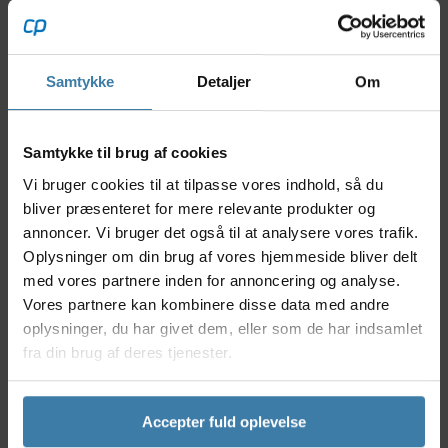
kædebøje er udviklet til at optimere transmissionens
effektivitet, så hver eneste watt kanaliseres direkte
ud i pedalerne. Med Ceramicspeed’s avancerede
keramiske lejer får du ikke kun et mærkbart lettere
Samtykke
Detaljer
Om
tråd, men også et markant mere støjsvagt og smidigt
skifte - selv under de mest krævende forhold.
Nyttige facts
Samtykke til brug af cookies
Vi bruger cookies til at tilpasse vores indhold, så du
Skabt til SRAM RedD1/E1 og ForceD1 bagskiftere
bliver præsenteret for mere relevante produkter og
(v3.)
Ceramicspeed’s keramiske lejer sikrer minimal
annoncer. Vi bruger det også til at analysere vores trafik.
friktion
Oplysninger om din brug af vores hjemmeside bliver delt
Optimal kædeføring med ekstra store pulleyhjul
med vores partnere inden for annoncering og analyse.
for lavere modstand
Vores partnere kan kombinere disse data med andre
Kasseteknologi, der beskytter mod snavs og fugt
oplysninger, du har givet dem, eller som de har indsamlet
Letvægts aluminiumsdesign for ekstra
fra din brug af deres tjenester.
holdbarhed og stivhed
Anvendelse
Ceramicspeed OSPW RS cage er det ideelle
Accepter fuld oplevelse
opgraderingsvalg for passionerede landevejs- og