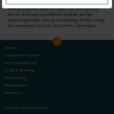
Med Zefal ZB 3 i 1 rengøringsbørste bliver
vedligeholdelsen både hurtigere og mere grundig.
Den er et alsidigt og effektivt redskab, der gør
cykelrengøringen nem og overskuelig. Perfekt til dig,
der værdsætter kvalitet og komfort i hverdagen.
Om os
Handelsbetingelser
Persondatapolitik
Fragt & levering
Returnering
Reklamation
Gavekort
Kontakt og åbningstider