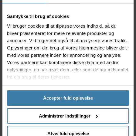
mudder og olie, også på svært tilgængelige områder.
Perfekt til dig, der elsker en funklende og velsmurt
Samtykke til brug af cookies
cykel, og som sætter pris på udstyr, der gør
vedligeholdelsen enkel og overskuelig.
Vi bruger cookies til at tilpasse vores indhold, så du
bliver præsenteret for mere relevante produkter og
Nyttige facts
annoncer. Vi bruger det også til at analysere vores trafik.
Oplysninger om din brug af vores hjemmeside bliver delt
Kombinerer 3 forskellige børstetyper for
maksimal rengøring
med vores partnere inden for annoncering og analyse.
Specielt udviklet til at nå ind i smalle revner og
Vores partnere kan kombinere disse data med andre
under klingen
oplysninger, du har givet dem, eller som de har indsamlet
Ergonomisk håndtag for godt greb under brug
fra din brug af deres tjenester.
Effektiv til fjernelse af både groft og fint snavs
Let at rengøre og opbevare efter brug
Accepter fuld oplevelse
Anvendelse
Uanset om du cykler til hverdag, træner eller kører
mountainbike, er denne rengøringsbørste et
Administrer indstillinger
musthave i værktøjskassen. Den er ideel til både
begyndere og erfarne cyklister, der ønsker at
forlænge cyklens levetid og sikre optimal ydeevne.
Afvis fuld oplevelse