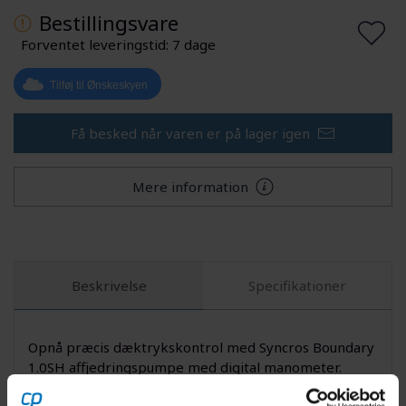
Bestillingsvare
Forventet leveringstid: 7 dage
Tilføj til Ønskeskyen
Få besked når varen er på lager igen
Mere information
Beskrivelse
Specifikationer
Opnå præcis dæktrykskontrol med Syncros Boundary
1.0SH affjedringspumpe med digital manometer.
Denne pumpes innovative design, kombineret med