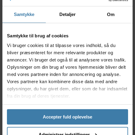
den indbyggede digitale måler, giver dig mulighed for
at justere affjedringen på din mountainbike eller
citybike med høj nøjagtighed. Syncros Boundary
Samtykke
Detaljer
Om
1.0SH er udviklet til krævende cyklister, der sætter
pris på let betjening og pålidelige resultater - hver
gang.
Samtykke til brug af cookies
Nyttige facts
Vi bruger cookies til at tilpasse vores indhold, så du
bliver præsenteret for mere relevante produkter og
Digitalt manometer sikrer præcis trykmåling
annoncer. Vi bruger det også til at analysere vores trafik.
Let og kompakt konstruktion – nem at tage med
Oplysninger om din brug af vores hjemmeside bliver delt
Designet til affjedringssystemer på cykler
med vores partnere inden for annoncering og analyse.
Brugervenlig og hurtigt aflæselig skærm
Vores partnere kan kombinere disse data med andre
Robust materiale for lang holdbarhed
oplysninger, du har givet dem, eller som de har indsamlet
Anvendelse
fra din brug af deres tjenester.
Syncros Boundary 1.0SH er ideel til mountainbikere,
gravelløbere og enhver dedikeret cyklist, der har
brug for optimal justering af dæktryk eller
Accepter fuld oplevelse
affjedringssystem. Den digitale manometer gør det
nemt at finjustere trykket, hvilket giver øget komfort
og kontrol - især ved krævende terrænkørsel.
Administrer indstillinger