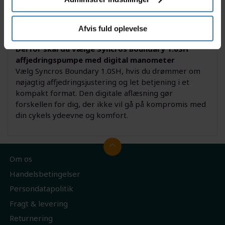
Pumpen passer perfekt til den engagerede cyklist,
der ønsker pålidelighed og præcision mellem
Afvis fuld oplevelse
hænderne.
Derfor skal du vælge Syncros Boundary 1.0SH
affjedringspumpe med digital manometer
Vælg Syncros Boundary 1.0SH, hvis du drømmer om
nøjagtig affjedringsjustering og let betjening i et
kompakt format. Den digitale aflæsning gør
forskellen for dig, der ikke vil gå på kompromis med
din cykels ydeevne og komfort.
Om os
Handelsbetingelser
Persondatapolitik
Fragt & levering
Returnering