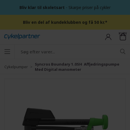
Bliv klar til skoletsart
- Skarpe priser på cykler
Bliv en del af kundeklubben og få 50 kr.*
KURV
Syncros Boundary 1.0SH Affjedringspumpe
Cykelpumper
Med Digital manometer