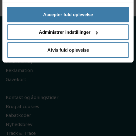
Accepter fuld oplevelse
Om os
Administrer indstillinger
Handelsbetingelser
Persondatapolitik
Afvis fuld oplevelse
Fragt & levering
Returnering
Reklamation
Gavekort
Kontakt og åbningstider
Brug af cookies
Rabatkoder
Nyhedsbrev
Track & Trace