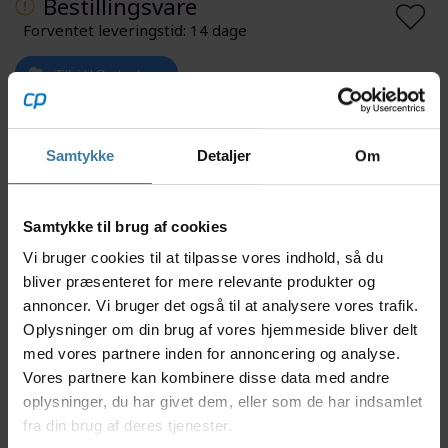
Bestillingsvare
Forventet leveringstid: 14 dage
Tilføj til Ønskeskyen
Få besked når varen er på lager igen
Samtykke
Detaljer
Om
Mere information
Samtykke til brug af cookies
Vi bruger cookies til at tilpasse vores indhold, så du
bliver præsenteret for mere relevante produkter og
Beskrivelse
Specifikationer
annoncer. Vi bruger det også til at analysere vores trafik.
Oplysninger om din brug af vores hjemmeside bliver delt
med vores partnere inden for annoncering og analyse.
Du kan nemt pumpe dine dæk hurtigt op efter en
Vores partnere kan kombinere disse data med andre
punktering med disse CO₂ patroner, der er
oplysninger, du har givet dem, eller som de har indsamlet
kompatible med Bontrager Air Rush-pumper.
fra din brug af deres tjenester.
Pakken indeholder 30 styk med 16 gram i hver.