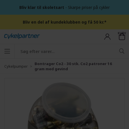
Bliv klar til skoletsart
- Skarpe priser på cykler
Bliv en del af kundeklubben og få 50 kr.*
KURV
Bontrager Co2 - 30 stk. Co2 patroner 16
Cykelpumper
gram med gevind