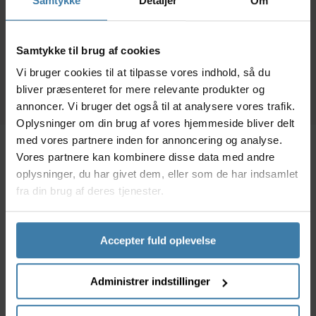
93,00
kr.
159,00
kr.
Samtykke
Detaljer
Om
Forventet leveringstid:
9 på lager
Samtykke til brug af cookies
10 dage
Vi bruger cookies til at tilpasse vores indhold, så du
bliver præsenteret for mere relevante produkter og
annoncer. Vi bruger det også til at analysere vores trafik.
Oplysninger om din brug af vores hjemmeside bliver delt
med vores partnere inden for annoncering og analyse.
Vores partnere kan kombinere disse data med andre
Beskrivelse
Specifikationer
Dokumenter
oplysninger, du har givet dem, eller som de har indsamlet
fra din brug af deres tjenester.
Dette sæt består af 2 stk. pulleyhjul til bagskiftere.
Hjulene er egnet til brug på Shimano XTR bagskifter
Accepter fuld oplevelse
model RD-M970.
Specifikationer
Administrer indstillinger
Pulleyhjul i sæt bestående af 2 stk.til bagskifter
Passer til Shimano XTR bagskifter model RD-