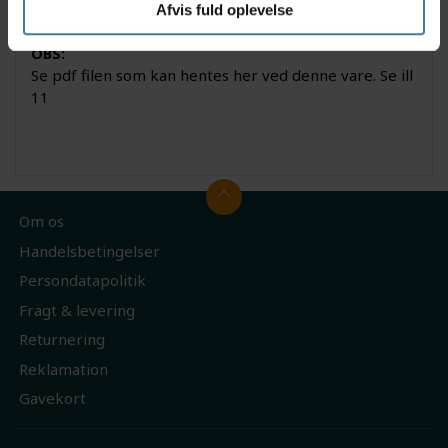
Afvis fuld oplevelse
M970
OBS:
Se pdf filen som kan hentes her ved denne vare. Se ill
11
Om os
Handelsbetingelser
Persondatapolitik
Fragt & levering
Returnering
Reklamation
Gavekort