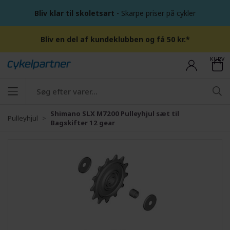
Bliv klar til skoletsart
- Skarpe priser på cykler
Bliv en del af kundeklubben og få 50 kr.*
KURV
Shimano SLX M7200 Pulleyhjul sæt til
Pulleyhjul
Bagskifter 12 gear