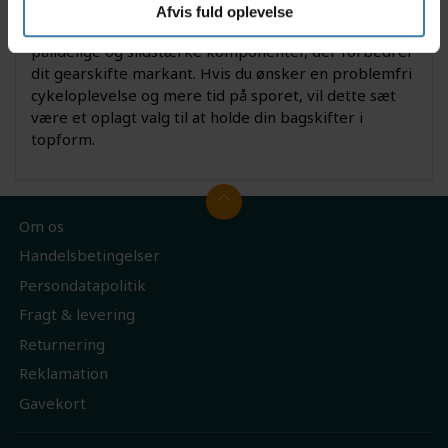
sæt
Afvis fuld oplevelse
Med Shimano SLX M7200 pulleyhjulssæt får du
pålidelige og slidstærke komponenter, der forbedrer
dit gearskifte markant. Hvis du ønsker en problemfri
cykeloplevelse og mere tid på sporet, vil dette sæt
være et oplagt valg til at holde din bagskifter i
topform.
Om os
Handelsbetingelser
Persondatapolitik
Fragt & levering
Returnering
Reklamation
Gavekort