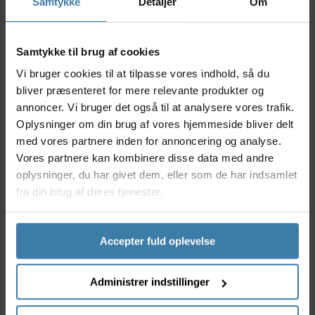
Samtykke
Detaljer
Om
Nyttige facts
Originalt Shimano SLX pulleyhjulssæt til 12-gears
Samtykke til brug af cookies
bagskifter
Vi bruger cookies til at tilpasse vores indhold, så du
Sikrer let og pålidelig gearskifte
bliver præsenteret for mere relevante produkter og
Forbedret holdbarhed og lang levetid
annoncer. Vi bruger det også til at analysere vores trafik.
Velegnet til både mountainbiking og trekking
Oplysninger om din brug af vores hjemmeside bliver delt
Nem udskiftning med optimal pasform
med vores partnere inden for annoncering og analyse.
Anvendelse
Vores partnere kan kombinere disse data med andre
Dette pulleyhjulssæt er perfekt til cyklister, der
oplysninger, du har givet dem, eller som de har indsamlet
ønsker at optimere deres bagskifterens funktion til
fra din brug af deres tjenester.
12-gearssystemer. Det er idéelt til både
hobbycyklister og mere dedikerede mountainbikere,
der kører i varieret terræn eller kræver, at udstyret
Accepter fuld oplevelse
bare virker - tur efter tur. Pulleyhjulene er udviklet til
at klare dagligt slid og udfordringer, uanset om det
gælder stejle bjergspor eller lange ture på grusstier.
Administrer indstillinger
Derfor skal du vælge Shimano SLX M7200 Pulleyhjul