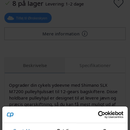
8 på lager
Levering: 1-2 dage
Tilføj til Ønskeskyen
Mere information
Beskrivelse
Specifikationer
Opgrader din cykels ydeevne med Shimano SLX
M7200 pulleyhjulssæt til 12-gears bagskiftere. Disse
holdbare pulleyhjul er designet til at levere jævn og
præcis gearskiftning, så du kan få mest muligt ud af
hver cykeltur. Med Shimanos velkendte kvalitet og
teknologiske ekspertise får du komponenter, der er
udviklet til at modstå selv de mest krævende forhold
på både landevej og grus.