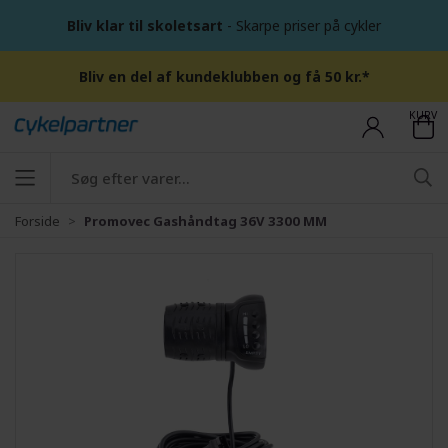
Bliv klar til skoletsart
- Skarpe priser på cykler
Bliv en del af kundeklubben og få 50 kr.*
KURV
Forside
Promovec Gashåndtag 36V 3300 MM