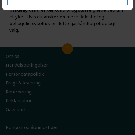
Med dette originale gashåndtag fra Promovec får du
pålidelig drift, enkel kontrol og større glæde ved din
elcykel. Hvis du ønsker en mere fleksibel og
behagelig cykeltur, er dette gashåndtag et oplagt
valg.
Om os
Handelsbetingelser
Persondatapolitik
Fragt & levering
Returnering
Reklamation
Gavekort
Kontakt og åbningstider