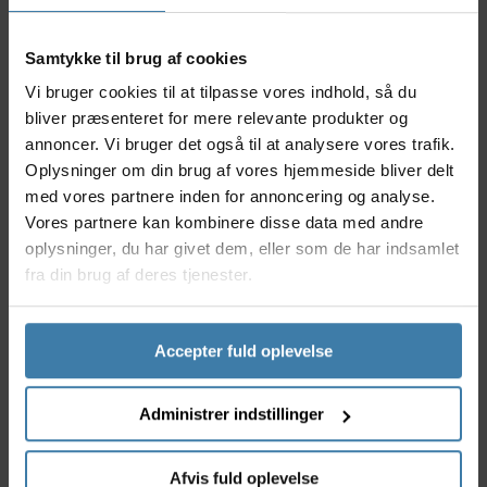
cykeloplevelse.
Nyttige facts
Samtykke til brug af cookies
Funktionelt gashåndtag til elcykler
Vi bruger cookies til at tilpasse vores indhold, så du
Passer til 36V systemer for optimal ydeevne
bliver præsenteret for mere relevante produkter og
Praktisk længde på 3300 mm
annoncer. Vi bruger det også til at analysere vores trafik.
Let at montere på de fleste cykelstyr
Oplysninger om din brug af vores hjemmeside bliver delt
Originalt Promovec tilbehør for høj kvalitet
med vores partnere inden for annoncering og analyse.
Anvendelse
Vores partnere kan kombinere disse data med andre
Promovec Gashåndtag 36V 3300 MM er designet til
oplysninger, du har givet dem, eller som de har indsamlet
dig, der bruger elcykel til daglig transport eller
fra din brug af deres tjenester.
fritidskørsel og ønsker at gøre dine ture endnu mere
behagelige. Perfekt til både pendling og afslappede
cykelture, hvor du har brug for let tilgængelig
Accepter fuld oplevelse
motorkontrol. Det giver dig mulighed for at regulere
farten nemt - især nyttigt ved igangsætning, bakker
og i trafikken.
Administrer indstillinger
Derfor skal du vælge Promovec Gashåndtag 36V
3300 MM
Afvis fuld oplevelse