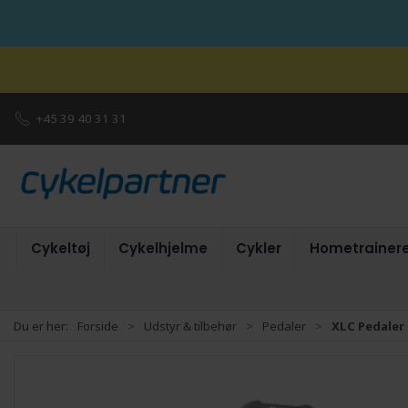
+45 39 40 31 31
Cykeltøj
Cykelhjelme
Cykler
Hometrainer
Du er her:
Forside
Udstyr & tilbehør
Pedaler
XLC Pedaler