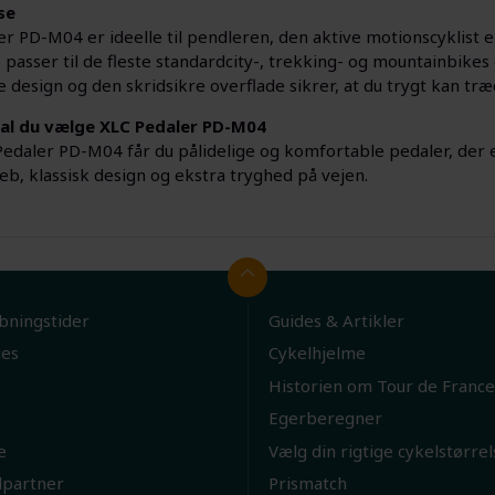
se
r PD-M04 er ideelle til pendleren, den aktive motionscyklist ell
passer til de fleste standardcity-, trekking- og mountainbikes
e design og den skridsikre overflade sikrer, at du trygt kan træd
kal du vælge XLC Pedaler PD-M04
edaler PD-M04 får du pålidelige og komfortable pedaler, der 
eb, klassisk design og ekstra tryghed på vejen.
bningstider
Guides & Artikler
ies
Cykelhjelme
Historien om Tour de France
Egerberegner
e
Vælg din rigtige cykelstørrel
lpartner
Prismatch