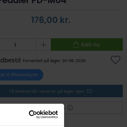
Pedaler PD-M04
176,00
kr.
Køb nu
dbestil
Forventet på lager 20-08-2026
lføj til Ønskeskyen
Få besked når varen er på lager igen
Mere information