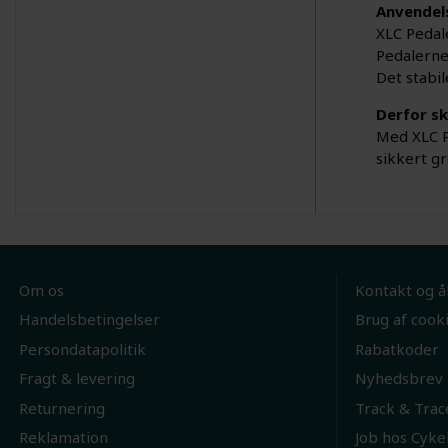
Anvendel
XLC Pedale
Pedalerne 
Det stabil
Derfor s
Med XLC P
sikkert gr
Om os
Kontakt og å
Handelsbetingelser
Brug af cook
Persondatapolitik
Rabatkoder
Fragt & levering
Nyhedsbrev
Returnering
Track & Trac
Reklamation
Job hos Cyke