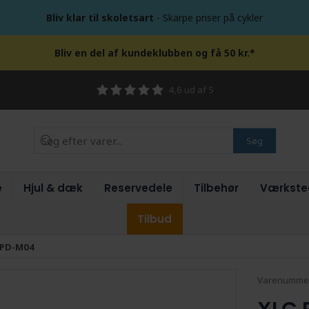
Bliv klar til skoletsart
- Skarpe priser på cykler
Bliv en del af kundeklubben og få 50 kr.*
4,6 ud af 5
Søg
e
Hjul & dæk
Reservedele
Tilbehør
Værkste
Tilbud
 PD-M04
Varenumme