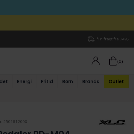
*Fri fragt fra 349,-
(0)
det
Energi
Fritid
Børn
Brands
Outlet
r:
2501812000