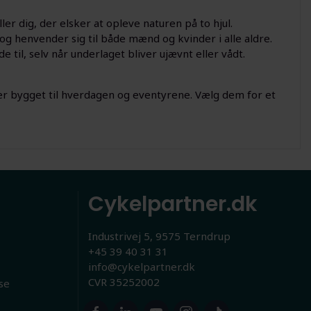
er dig, der elsker at opleve naturen på to hjul.
 og henvender sig til både mænd og kvinder i alle aldre.
e til, selv når underlaget bliver ujævnt eller vådt.
er bygget til hverdagen og eventyrene. Vælg dem for et
Cykelpartner.dk
Industrivej 5, 9575 Terndrup
+45 39 40 31 31
info@cykelpartner.dk
CVR 35252002
se