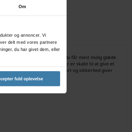
Om
odukter og annoncer. Vi
iver delt med vores partnere
nger, du har givet dem, eller
nktionalitet og robusthed, så du får mest mulig glæde
llet i slidstærke materialer, der er skabt til at give et
 i weekenden. Med fokus på komfort og sikkerhed giver
cepter fuld oplevelse