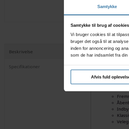
Samtykke
Samtykke til brug af cookie
Vi bruger cookies til at tilp
bruger det også til at analys
inden for annoncering og ana
Beskrivelse
som de har indsamlet fra din 
Opdag fri
af dine cy
Specifikationer
solidt gr
PD-M04 dig
Afvis fuld oplevels
Nyttige f
Frems
Åbent
Indby
Klass
Veleg