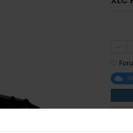
XLC 
Foru
Ti