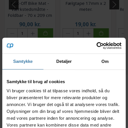
Muc-Off Bike Mat -
Fælgtape 17mm x 2
Værkstedsmåtte -
meter.
Rep
Foldbar - 70 x 209 cm
"B
90,00
kr.
19,00
kr.
+10 på lager
Forventet leveringstid:
10 dage
Samtykke
Detaljer
Om
Samtykke til brug af cookies
Beskrivelse
Specifikationer
Dokumenter
Vi bruger cookies til at tilpasse vores indhold, så du
bliver præsenteret for mere relevante produkter og
annoncer. Vi bruger det også til at analysere vores trafik.
Dette Shimano XT fornav er med 15mm E-thru aksel
Oplysninger om din brug af vores hjemmeside bliver delt
anvendes til mountainbike i kombination med
med vores partnere inden for annoncering og analyse.
skivebremse rotor til center lock og 32 eger med lige
Vores partnere kan kombinere disse data med andre