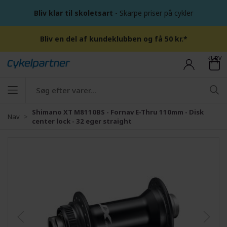
Bliv klar til skoletsart
- Skarpe priser på cykler
Bliv en del af kundeklubben og få 50 kr.*
KURV
Shimano XT M8110BS - Fornav E-Thru 110mm - Disk
Nav
center lock - 32 eger straight