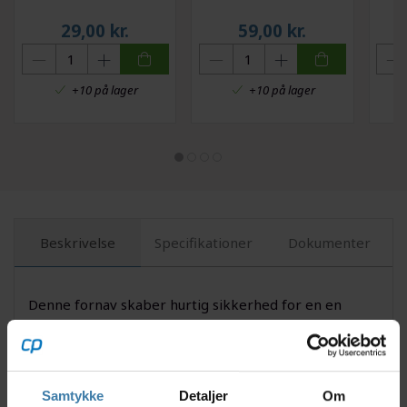
29,00
kr.
59,00
kr.
+10 på lager
+10 på lager
Beskrivelse
Specifikationer
Dokumenter
Denne fornav skaber hurtig sikkerhed for en en
ordentlig opbygning af et funktionelt hjul, hvor fælge
med 32 eger huller og en anvendelse af fælgbremser
kan finde sted. Fornaven er blevet gjort smart med
en quick-release, hvor en eventuel af- og
Samtykke
Detaljer
Om
påmontering hurtigt og nemt kan finde sted. Naven