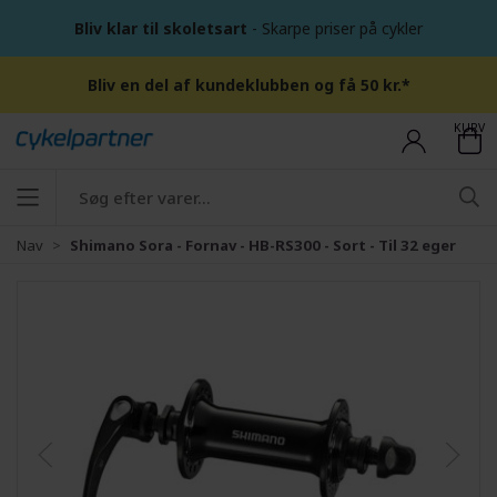
Bliv klar til skoletsart
- Skarpe priser på cykler
Bliv en del af kundeklubben og få 50 kr.*
KURV
Nav
Shimano Sora - Fornav - HB-RS300 - Sort - Til 32 eger