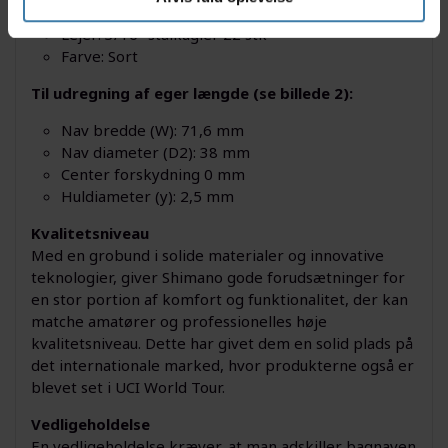
lang med aluminiums greb og stål stikaksel
Lejer: 3/16" stålkugler 22 stk
Farve: Sort
Til udregning af eger længde (se billede 2):
Nav bredde (W): 71,6 mm
Nav diameter (D2): 38 mm
Center forskydning 0 mm
Huldiameter (y): 2,5 mm
Kvalitetsniveau
Med en grobund i solide materialer og innovative
teknologier, giver Shimano gode forudsætninger for
en stor portion af komfort og funktionalitet, der kan
matche amatører og professionelles høje
kvalitetsniveau. Dette har givet dem en solid plads på
det internationale marked, hvor produkterne også er
blevet set i UCI World Tour.
Vedligeholdelse
En vedligeholdelse kræver, at man adskiller bagnaven