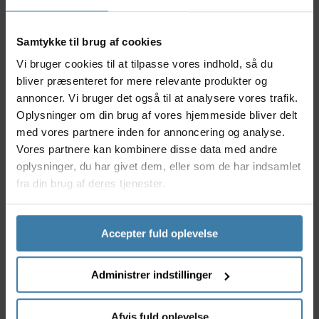
er desuden lavet med en smart og tæt
kontaktforsegling, hvilket forhindrer vand, snavs og
Samtykke til brug af cookies
mudder i at beskadige lejerne.
Vi bruger cookies til at tilpasse vores indhold, så du
Anvendelse
bliver præsenteret for mere relevante produkter og
Shimano Sora kan være svaret på en funktionel
annoncer. Vi bruger det også til at analysere vores trafik.
fornav, der kan sikre en optimal opbygning af et
Oplysninger om din brug af vores hjemmeside bliver delt
funktionelt hjul. Bagnaven er henvendt til brug på din
med vores partnere inden for annoncering og analyse.
racercykel, hvor naven kan være yderst funktionel på
landevejen.
Vores partnere kan kombinere disse data med andre
oplysninger, du har givet dem, eller som de har indsamlet
Specifikationer:
fra din brug af deres tjenester.
Shimano Sora fornav model HB-RS300-BAL
Modelår 2018
Beregnet til cykler med fælgbremse
Accepter fuld oplevelse
Aluminiums nav med forseglede lejer
32 eger huller
Administrer indstillinger
Indbygnings bredde 100mm
Flange afstand 71,6 mm
Navet fastgøres med Quick Release aksel 133mm
Afvis fuld oplevelse