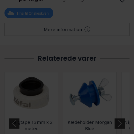
Tilføj til Ønskeskyen
Mere information
Relaterede varer
Fælgtape 13mm x 2
Kædeholder Morgan
Nipp
meter.
Blue
SW