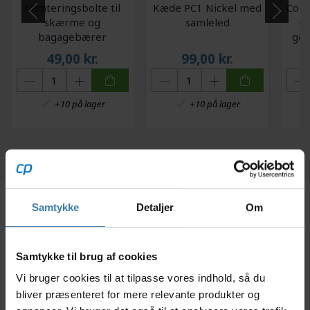
Monteringsbolte til
Kæde PC1 Nickel med
Conn
skærme og
samleled
- 
bagagebærer
gea
f
49,00
kr.
99,00
kr.
+10 på lager
+10 på lager
Samtykke
Detaljer
Om
Beskrivelse
Specifikationer
Dokumenter
Samtykke til brug af cookies
Her får du en original Shimano-reservedel til dit
Vi bruger cookies til at tilpasse vores indhold, så du
Nexus 3 gearsnav med fodbremse. Denne
bliver præsenteret for mere relevante produkter og
gearindsats passer specifikt til nav af typen SG-3C41,