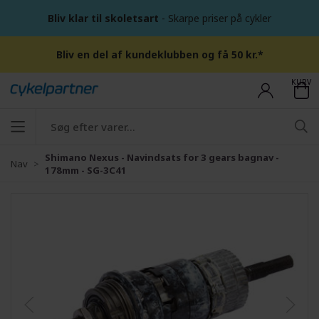
Bliv klar til skoletsart
- Skarpe priser på cykler
Bliv en del af kundeklubben og få 50 kr.*
KURV
Shimano Nexus - Navindsats for 3 gears bagnav -
Nav
178mm - SG-3C41