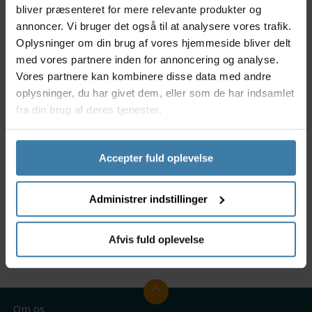
bliver præsenteret for mere relevante produkter og
Modelår 2024
annoncer. Vi bruger det også til at analysere vores trafik.
Beregnet til skivebremser med center lock
Aluminiums nav med labyrint og kontakt
Oplysninger om din brug af vores hjemmeside bliver delt
forseglede lejer
med vores partnere inden for annoncering og analyse.
32 eger huller
Vores partnere kan kombinere disse data med andre
Indbygnings bredde 100mm
oplysninger, du har givet dem, eller som de har indsamlet
Navet fastgøres med E-Thru aksel
fra din brug af deres tjenester.
Lejer: Lukket leje 17 x 30 x 7mm
Farve: Sort
Accepter fuld oplevelse
Til udregning af eger længde (se billede 2):
Nav bredde (W): 60,2mm
Administrer indstillinger
Center forskydning 5,3mm
PCD højre/venstre: 44mm
Flange diameter (D2): 52,8mm
Afvis fuld oplevelse
Huldiameter (y): 2mm
Om os