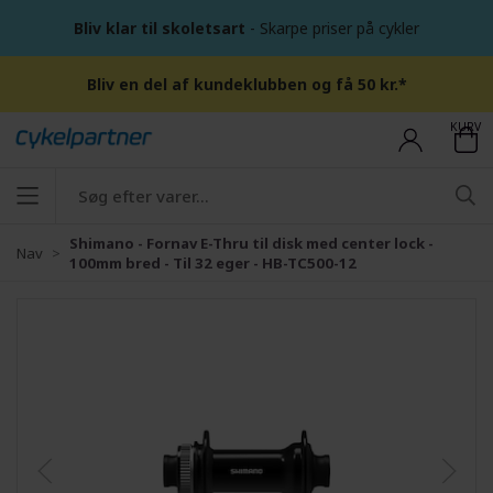
Bliv klar til skoletsart
- Skarpe priser på cykler
Bliv en del af kundeklubben og få 50 kr.*
KURV
Shimano - Fornav E-Thru til disk med center lock -
Nav
100mm bred - Til 32 eger - HB-TC500-12